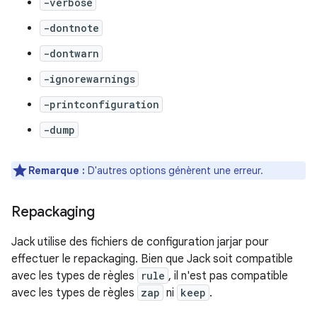
-verbose
-dontnote
-dontwarn
-ignorewarnings
-printconfiguration
-dump
Remarque :
D'autres options génèrent une erreur.
Repackaging
Jack utilise des fichiers de configuration jarjar pour
effectuer le repackaging. Bien que Jack soit compatible
avec les types de règles
rule
, il n'est pas compatible
avec les types de règles
zap
ni
keep
.