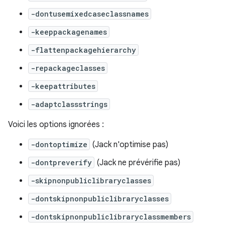
-dontusemixedcaseclassnames
-keeppackagenames
-flattenpackagehierarchy
-repackageclasses
-keepattributes
-adaptclassstrings
Voici les options ignorées :
-dontoptimize
(Jack n'optimise pas)
-dontpreverify
(Jack ne prévérifie pas)
-skipnonpubliclibraryclasses
-dontskipnonpubliclibraryclasses
-dontskipnonpubliclibraryclassmembers