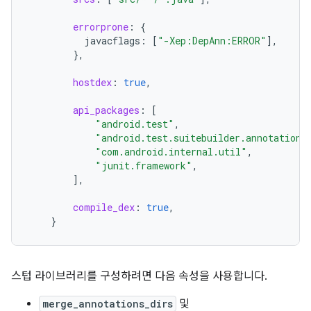
errorprone
:
{
javacflags
:
[
"-Xep:DepAnn:ERROR"
]
,
},
hostdex
:
true
,
api_packages
:
[
"android.test"
,
"android.test.suitebuilder.annotation"
"com.android.internal.util"
,
"junit.framework"
,
]
,
compile_dex
:
true
,
}
스텁 라이브러리를 구성하려면 다음 속성을 사용합니다.
merge_annotations_dirs
및