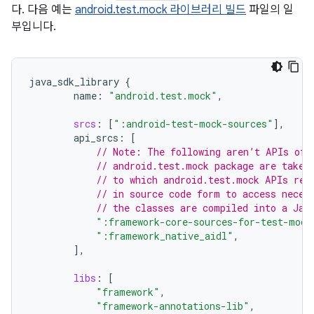
다. 다음 예는
android.test.mock 라이브러리 빌드
파일의 일
부입니다.
java_sdk_library
{
name
:
"android.test.mock"
,
srcs
:
[
":android-test-mock-sources"
]
,
api_srcs
:
[
// Note: The following aren’t APIs of 
// android.test.mock package are taken
// to which android.test.mock APIs ref
// in source code form to access neces
// the classes are compiled into a Jar
":framework-core-sources-for-test-mock
":framework_native_aidl"
,
]
,
libs
:
[
"framework"
,
"framework-annotations-lib"
,