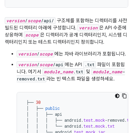
version
/
scope
/api/
구조체를 포함하는 디렉터리를 사전
빌드된 디렉터리 아래에 구성합니다.
version
은 API 수준에
상응하며
scope
은 디렉터리가 공개 디렉터리인지, 시스템 디
렉터리인지 또는 테스트 디렉터리인지 정의합니다.
version
/
scope
에는 자바 라이브러리가 포함됩니다.
version
/
scope
/api
에는 API
.txt
파일이 포함됩
니다. 여기서
module_name
.txt
및
module_name
-
removed.txt
라는 빈 텍스트 파일을 생성하세요.
├──
30
│
├──
public
│
│
├──
api
│
│
│
├──
android
.
test
.
mock
-
removed
.
tx
│
│
│
└──
android
.
test
.
mock
.
txt
│
│
└──
android
.
test
.
mock
.
jar