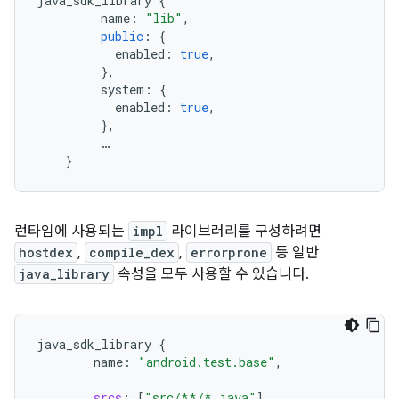
java_sdk_library
{
name
:
"lib"
,
public
:
{
enabled
:
true
,
},
system
:
{
enabled
:
true
,
},
…
}
런타임에 사용되는
impl
라이브러리를 구성하려면
hostdex
,
compile_dex
,
errorprone
등 일반
java_library
속성을 모두 사용할 수 있습니다.
java_sdk_library
{
name
:
"android.test.base"
,
srcs
:
[
"src/**/*.java"
]
,