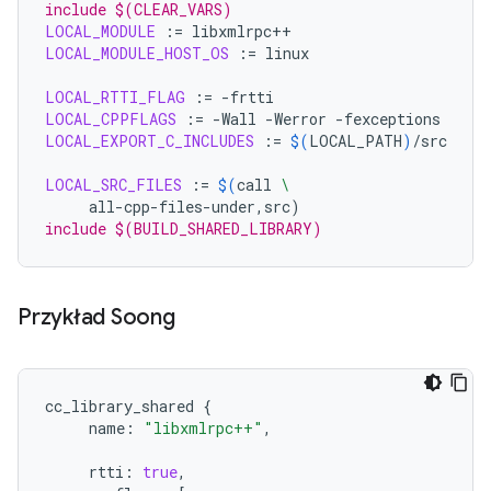
include $(CLEAR_VARS)
LOCAL_MODULE
:=
LOCAL_MODULE_HOST_OS
:=
linux

LOCAL_RTTI_FLAG
:=
LOCAL_CPPFLAGS
:=
-Wall
-Werror
LOCAL_EXPORT_C_INCLUDES
:=
$(
LOCAL_PATH
)
/src

LOCAL_SRC_FILES
:=
$(
call
\
all-cpp-files-under,src
)
include $(BUILD_SHARED_LIBRARY)
Przykład Soong
cc_library_shared
{
name
:
"libxmlrpc++"
,
rtti
:
true
,