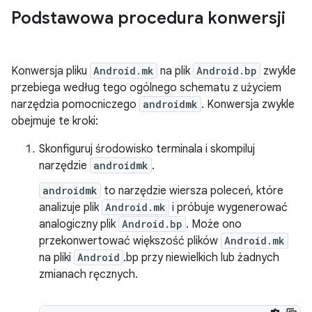
Podstawowa procedura konwersji
Konwersja pliku
Android.mk
na plik
Android.bp
zwykle
przebiega według tego ogólnego schematu z użyciem
narzędzia pomocniczego
androidmk
. Konwersja zwykle
obejmuje te kroki:
Skonfiguruj środowisko terminala i skompiluj
narzędzie
androidmk
.
androidmk
to narzędzie wiersza poleceń, które
analizuje plik
Android.mk
i próbuje wygenerować
analogiczny plik
Android.bp
. Może ono
przekonwertować większość plików
Android.mk
na pliki
Android
.bp przy niewielkich lub żadnych
zmianach ręcznych.