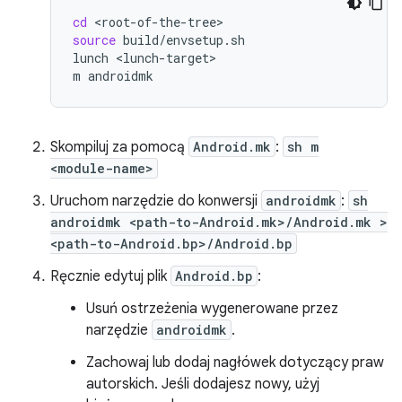
cd
source
build/envsetup.sh

lunch
<lunch-target>

m
Skompiluj za pomocą
Android.mk
:
sh m
<module-name>
Uruchom narzędzie do konwersji
androidmk
:
sh
androidmk <path-to-Android.mk>/Android.mk >
<path-to-Android.bp>/Android.bp
Ręcznie edytuj plik
Android.bp
:
Usuń ostrzeżenia wygenerowane przez
narzędzie
androidmk
.
Zachowaj lub dodaj nagłówek dotyczący praw
autorskich. Jeśli dodajesz nowy, użyj