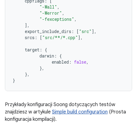
cppflags
:
[
"-Wall"
,
"-Werror"
,
"-fexceptions"
,
],
export_include_dirs
:
[
"src"
],
srcs
:
[
"src/**/*.cpp"
],
target
:
{
darwin
:
{
enabled
:
false
,
},
},
}
Przykłady konfiguracji Soong dotyczących testów
znajdziesz w artykule
Simple build configuration
(Prosta
konfiguracja kompilacji).