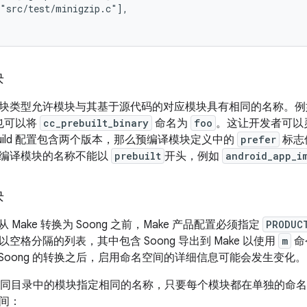
"src/test/minigzip.c"],

块
块类型允许模块与其基于源代码的对应模块具有相同的名称。例
也可以将
cc_prebuilt_binary
命名为
foo
。这让开发者可以
uild 配置包含两个版本，那么预编译模块定义中的
prefer
标志
编译模块的名称不能以
prebuilt
开头，例如
android_app_i
块
完全从 Make 转换为 Soong 之前，Make 产品配置必须指定
PRODUC
空格分隔的列表，其中包含 Soong 导出到 Make 以使用
m
命
完成到 Soong 的转换之后，启用命名空间的详细信息可能会发生变化。
以让不同目录中的模块指定相同的名称，只要每个模块都在单独的命
间：