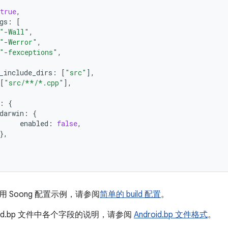
true
,
gs
:
[
"-Wall"
,
"-Werror"
,
"-fexceptions"
,
_include_dirs
:
[
"src"
],
[
"src/**/*.cpp"
],
:
{
darwin
:
{
enabled
:
false
,
},
 Soong 配置示例，请参阅
简单的 build 配置
。
oid.bp 文件中各个字段的说明，请参阅
Android.bp 文件格式
。