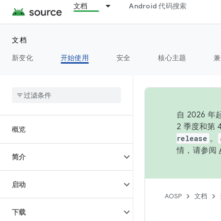
文档
Android 代码搜索
文档
新变化
开始使用
安全
核心主题
兼
自 202
2 季度和第
概览
release
。
情，请参阅
简介
启动
AOSP
文档
下载