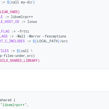
:=
$(
call
my-dir
)
CLEAR_VARS)
LE
:=
LE_HOST_OS
:=
linux

_FLAG
:=
LAGS
:=
-Wall
-Werror
RT_C_INCLUDES
:=
$(
LOCAL_PATH
)
/src

FILES
:=
$(
call
\
p-files-under,src
)
BUILD_SHARED_LIBRARY)
shared
{
"libxmlrpc++"
,