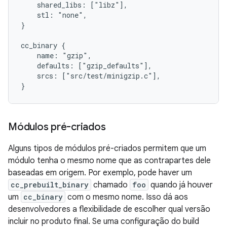
    shared_libs: ["libz"],

    stl: "none",

}

cc_binary {

    name: "gzip",

    defaults: ["gzip_defaults"],

    srcs: ["src/test/minigzip.c"],

Módulos pré-criados
Alguns tipos de módulos pré-criados permitem que um
módulo tenha o mesmo nome que as contrapartes dele
baseadas em origem. Por exemplo, pode haver um
cc_prebuilt_binary
chamado
foo
quando já houver
um
cc_binary
com o mesmo nome. Isso dá aos
desenvolvedores a flexibilidade de escolher qual versão
incluir no produto final. Se uma configuração do build