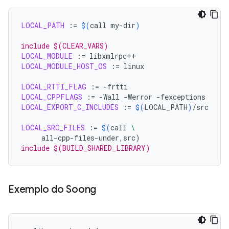
LOCAL_PATH
:=
$(
call
my-dir
)
include $(CLEAR_VARS)
LOCAL_MODULE
:=
LOCAL_MODULE_HOST_OS
:=
linux

LOCAL_RTTI_FLAG
:=
LOCAL_CPPFLAGS
:=
-Wall
-Werror
LOCAL_EXPORT_C_INCLUDES
:=
$(
LOCAL_PATH
)
/src

LOCAL_SRC_FILES
:=
$(
call
\
all-cpp-files-under,src
)
include $(BUILD_SHARED_LIBRARY)
Exemplo do Soong