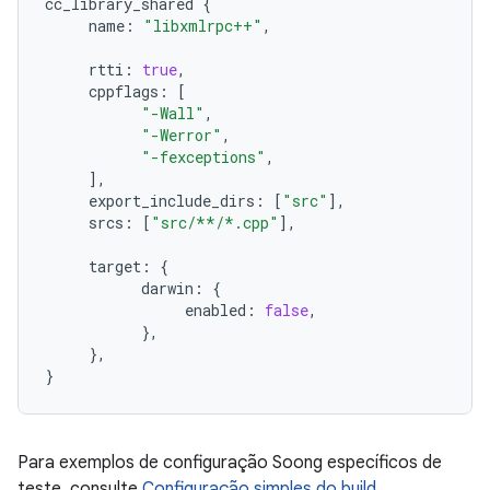
cc_library_shared
{
name
:
"libxmlrpc++"
,
rtti
:
true
,
cppflags
:
[
"-Wall"
,
"-Werror"
,
"-fexceptions"
,
],
export_include_dirs
:
[
"src"
],
srcs
:
[
"src/**/*.cpp"
],
target
:
{
darwin
:
{
enabled
:
false
,
},
},
}
Para exemplos de configuração Soong específicos de
teste, consulte
Configuração simples do build
.