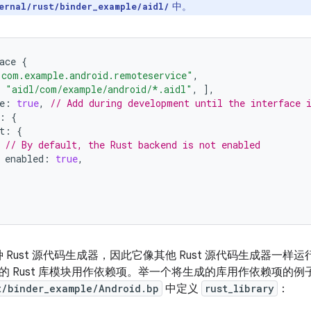
中。
ernal/rust/binder_example/aidl/
ace
{
"com.example.android.remoteservice"
,
"aidl/com/example/android/*.aidl"
,
],
e
:
true
,
// Add during development until the interface 
:
{
t
:
{
// By default, the Rust backend is not enabled
enabled
:
true
,
种 Rust 源代码生成器，因此它像其他 Rust 源代码生成器一样运行，
的 Rust 库模块用作依赖项。举一个将生成的库用作依赖项的
t/binder_example/Android.bp
中定义
rust_library
：