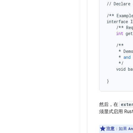
//
Declare
/**
Exampl
interface
I
/**
Re
int
get
/**
*
Dem
*
and
*/
void
ba
}
然后，在
exte
须显式启用 Ru
注意
：如果
An