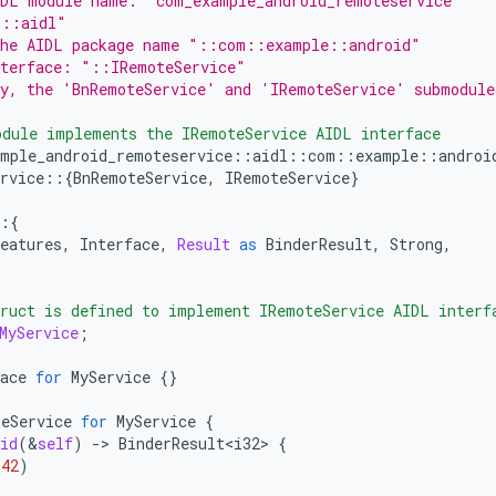
IDL module name: "com_example_android_remoteservice"
"::aidl"
the AIDL package name "::com::example::android"
nterface: "::IRemoteService"
ly, the 'BnRemoteService' and 'IRemoteService' submodule
odule implements the IRemoteService AIDL interface
mple_android_remoteservice
::
aidl
::
com
::
example
::
androi
rvice
::{
BnRemoteService
,
IRemoteService
}
:{
eatures
,
Interface
,
Result
as
BinderResult
,
Strong
,
ruct is defined to implement IRemoteService AIDL interf
MyService
;
ace
for
MyService
{}
teService
for
MyService
{
id
(
&
self
)
-
>
BinderResult<i32>
{
(
42
)