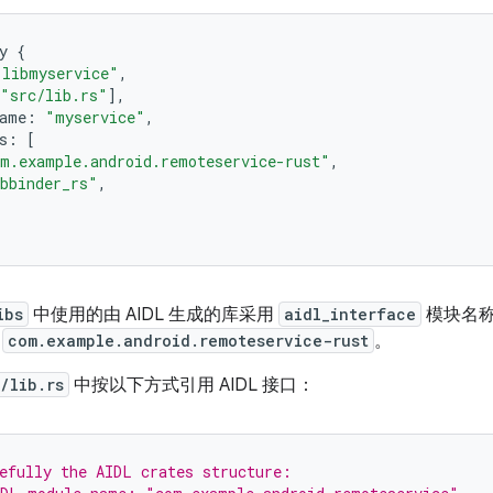
y
{
"libmyservice"
,
"src/lib.rs"
],
ame
:
"myservice"
,
s
:
[
m.example.android.remoteservice-rust"
,
bbinder_rs"
,
ibs
中使用的由 AIDL 生成的库采用
aidl_interface
模块名
是
com.example.android.remoteservice-rust
。
/lib.rs
中按以下方式引用 AIDL 接口：
efully the AIDL crates structure: