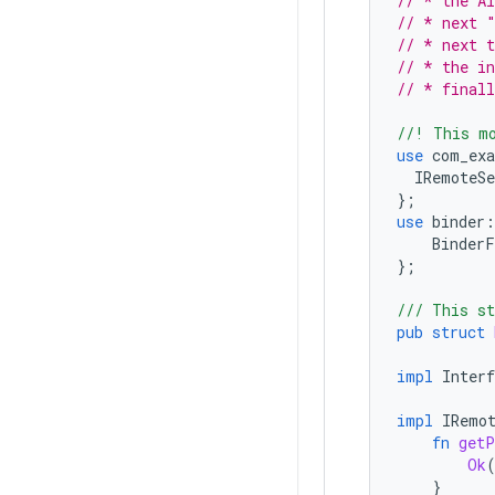
// * the A
// * next 
// * next 
// * the i
// * final
//! This m
use
com_exa
IRemoteSe
};
use
binder
:
BinderF
};
/// This st
pub
struct
impl
Interf
impl
IRemo
fn
getP
Ok
}