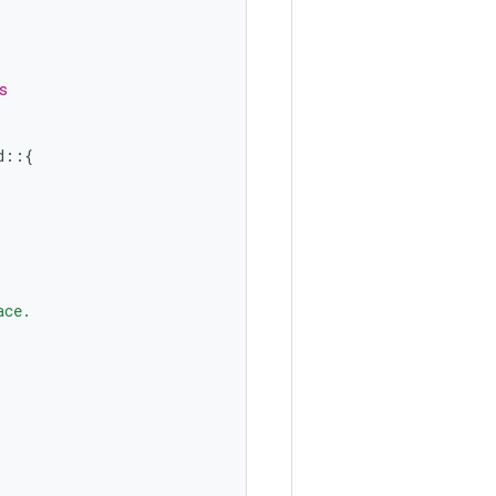
s
d
::{
ace.