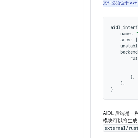
文件必须位于
ext
aidl_interf
name
:
srcs
:
[
unstabl
backend
rus
},
},
}
AIDL 后端是一
模块可以将生成
external/rus