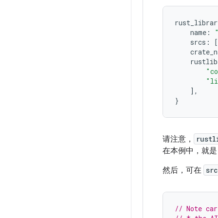
rust_librar
name
:
srcs
:
[
crate_n
rustlib
"co
"li
],
}
请注意，
rustl
在本例中，就
然后，可在
src
// Note car