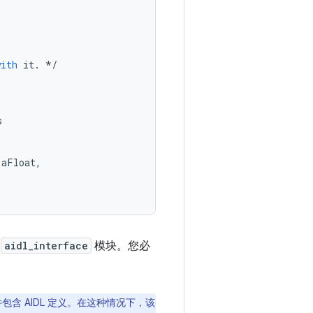
with
it
.
*/
s
aFloat
,
义
aidl_interface
模块。您必
含 AIDL 定义。在这种情况下，该