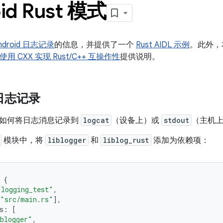
id Rust 模式
ndroid 日志记录
的信息，并提供了一个
Rust AIDL 示例
。此外，
使用 CXX 实现 Rust/C++ 互操作性
提供说明。
 日志记录
如何将日志消息记录到
logcat
（设备上）或
stdout
（主机
模块中，将
liblogger
和
liblog_rust
添加为依赖项：
{
"logging_test"
,
"src/main.rs"
],
s
:
[
blogger"
,