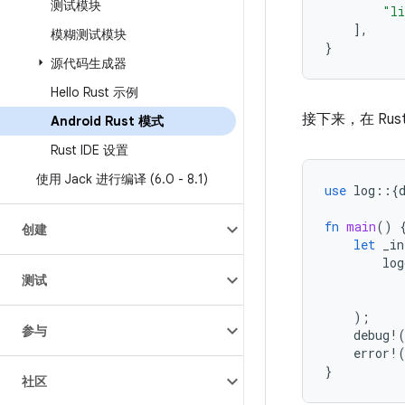
测试模块
"li
],
模糊测试模块
}
源代码生成器
Hello Rust 示例
接下来，在 Ru
Android Rust 模式
Rust IDE 设置
使用 Jack 进行编译 (6
.
0 - 8
.
1)
use
log
::{
fn
main
()
创建
let
_in
log
测试
);
参与
debug
!
error
!
}
社区