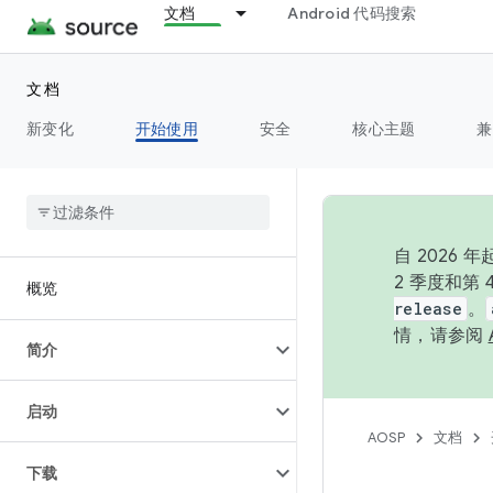
文档
Android 代码搜索
文档
新变化
开始使用
安全
核心主题
兼
自 202
2 季度和第
概览
release
。
情，请参阅
简介
启动
AOSP
文档
下载