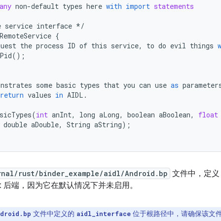
any
non
-
default
types
here
with
import
statements
e
service
interface
*/
RemoteService
{
quest
the
process
ID
of
this
service
,
to
do
evil
things
Pid
();
onstrates
some
basic
types
that
you
can
use
as
parameter
return
values
in
AIDL
.
sicTypes
(
int
anInt
,
long
aLong
,
boolean
aBoolean
,
float
double
aDouble
,
String
aString
);
rnal/rust/binder_example/aidl/Android.bp
文件中，定
st 后端，因为它在默认情况下并未启用。
文件中定义的
位于根路径中，请确保该文件包
droid.bp
aidl_interface