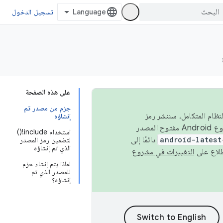
تسجيل الدخول
على هذه الصفحة
حِزم من مصدر تم
 في النظام المتكامل، سننشر رمز
إنشاؤه
المصدر في مشروع Android مفتوح المصدر (AOSP) في الربعَين الثاني والرابع. لبناء مشروع Android مفتوح المصدر
استخدام include!()
android-latest
دائمًا إلى
لتضمين رمز المصدر
الذي تم إنشاؤه
التغييرات في مشروع
لماذا يتم إنشاء حزم
للمصدر الذي تم
إنشاؤه؟