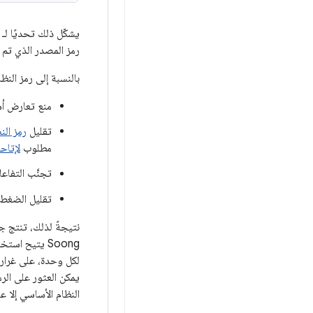
يشكّل ذلك تحديًا لـ Soong لأنّ نواتج كل وحدة يتم وضعها في
رمز المصدر الذي تم إ
بالنسبة إلى رمز النظام الأساسي، يفضّل مشروع AOSP تجمي
منع تعارض أس
تقليل
رمز ال
مطلوب
لإتاح
تجنَّب التفاع
تقليل الضغط 
نتيجةً لذلك، تنتج جميع أنواع وحدات إنش
Soong يتيح ا
لكل وحدة، على غرار Cargo. في هذه الحالات، يضبط Soong المتغيّر البي
يمكن العثور على الر
النظام الأساسي إلا 