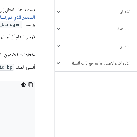
يستند هذا المثال إل
اختبار
المصدر الذي تم إنشا
وإنشاء
_bindgen
مساهمة
يُرجى العلم أنّ أجزا
منتدى
خطوات تضمين الم
الأدوات والإصدار والمراجع ذات الصلة
أنشئ الملف
id.bp