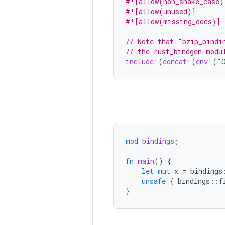
#![allow(non_snake_case)
#![allow(unused)]
#![allow(missing_docs)]
// Note that "bzip_bindi
// the rust_bindgen modu
include!
(
concat!
(
env!
(
"
mod
bindings
;
fn
main
()
{
let
mut
x
=
bindings
unsafe
{
bindings
::
f
}