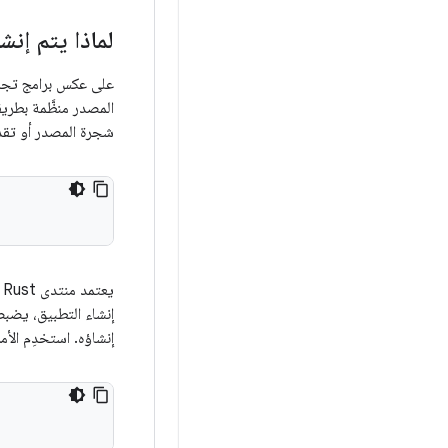
لماذا يتم إنش
على عكس برامج تجميع C/C++، لا
المصدر منظَّمة بطري
شجرة المصدر أو تق
يعتمد منتدى Rust على نصوص
إنشاء التطبيق، يضبط
إنشاؤه. استخدِم الأم