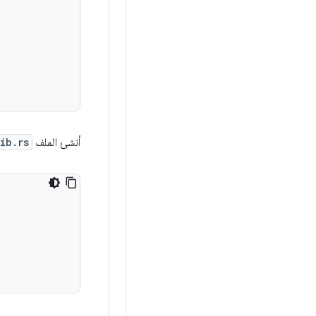
أنشئ الملف
ib.rs