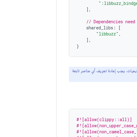
":libbuzz_bindg
],
// Dependencies need
shared_libs
:
[
"libbuzz"
,
],
}
تبعيات. يجب إعادة تعريف أي عناصر تابعة
#![allow(clippy::all)]
#![allow(non_upper_case_
#![allow(non_camel_case_