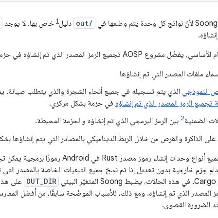
1
out/
دليل
خاص بها. لا يوجد
نشاؤه.
ع الرمز المصدر الذي تم إنشاؤه في حزمة يمكن استيرادها، وذلك لعدة أسباب:
ماء ملفات المصدر التي تم إنشاؤها
نص النموذجي
الذي يتم تسجيله في جميع أنحاء الشجرة والذي يتطلب صيانة. يم
ة تجميع الرمز المصدر الذي تم إنشاؤه
في حزمة بشكل مركزي.
2
لات الضمنية
بين الرمز البرمجي الذي تم إنشاؤه والحزمة المحيطة.
على الذاكرة والقرص من خلال الربط الديناميكي بالمصادر التي يتم إنشاؤها بشك
اء رموز مصدر Rust في Android رموزًا برمجية يمكن تجميعها واستخدامها
ستخدام حِزم خارجية بدون تعديل إذا تم نسخ جميع التبعيات الخاصة بالمصدر التي 
ئي
OUT_DIR
على هذا 
مز المصدر الذي تم إنشاؤه. ومع ذلك، للأسباب الموضّحة سابقًا، من أفضل الممار
عند الضرورة القصوى.