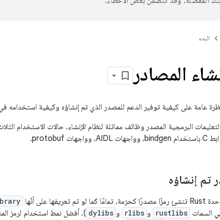
تك المفضّلة، وقد تتضمّن بعض الأخطاء.
البدء
شاء المصادر
رة عامة على كيفية توفير الدعم للمصدر الذي تم إنشاؤه وكيفية استخدامه في
لتعليمات البرمجية المصدر وظائف مماثلة لنظام الإنشاء. حالات الاستخدام الثلا
هات protobuf.
 تم إنشاؤه
تعريفها على أنّها
ibrary
في السمات
rustlibs
و
rlibs
و
dylibs
). أفضل نمط استخدام لرمز الم