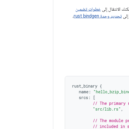
كنك الانتقال إلى
خطوات تضمين
 إلى
تحديد وحدة rust bindgen
،
rust_binary
{
name
:
"hello_bzip_bin
srcs
:
[
// The primary 
"src/lib.rs"
,
// The module p
// included in 