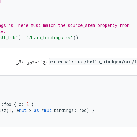
]
ngs.rs" here must match the source_stem property from
le.
OUT_DIR"
),
"/bzip_bindings.rs"
));
external/rust/hello_bindgen/src/l
مع المحتوى التالي:
::
foo
{
x
:
2
};
izz
(
1
,
&
mut
x
as
*
mut
bindings
::
foo
)
}