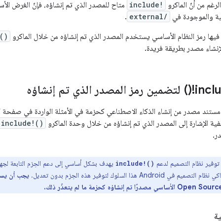
رغم من أنّ الماكرو
include!
متاح للمصدر الذي تم إنشاؤه، فإنّ الغرض الأس
ية والموجودة في
external/
.
يها رمز النظام الأساسي يستخدم المصدر الذي تم إنشاؤه من خلال الماكرو
()
نشاء مصدر بطريقة فريدة.
مستند مصدر من إنشاء الذكاء الاصطناعي كحزمة في الأمثلة الواردة في صفحة
ية الإشارة إلى المصدر الذي تم إنشاؤه من خلال وحدة الماكرو
include!()
ر.
 توفير نظام التصميم لدعم
include!()
 التصميم في Android هذا السلوك لتوفير هذه الحِزم بدون تعديل.
م إنشاؤه كحزمة ما لم يتعذّر ذلك.
ة