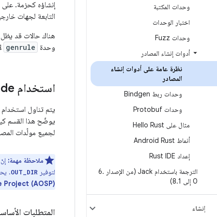
إنشاؤه كحزمة. على ال
وحدات المكتبة
التابعة لجهات خارج
اختبار الوحدات
هناك حالات قد يظل ف
وحدات Fuzz
وحدة
genrule
لإ
أدوات إنشاء المصادر
نظرة عامة على أدوات إنشاء
المصادر
استخدام include!() لتضمين رمز المصدر الذي تم إنشاؤه
وحدات ربط Bindgen
يتم تناول استخدام 
وحدات Protobuf
يوضّح هذا القسم كيف
مثال على Hello Rust
لجميع مولّدات المصد
أنماط Android Rust
إعداد Rust IDE
ملاحظة مهمة:
إنّ
الترجمة باستخدام Jack (من الإصدار 6
.
لتوفير
. يحاكي نظام
OUT_DIR
0 إلى 8
1)
.
Open Source Project (AOSP) الأساسي مصدرًا ت
إنشاء
المتطلبات الأساسي