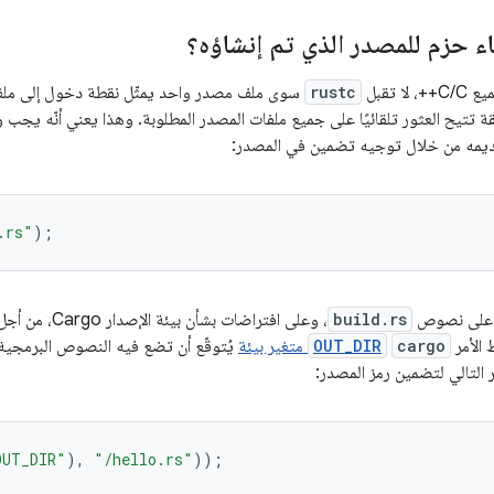
اء حزم للمصدر الذي تم إنشاؤه؟
 تقبل
rustc
سوى ملف مصدر واحد يمثّل نقطة دخول إلى ملف 
قة تتيح العثور تلقائيًا على جميع ملفات المصدر المطلوبة. وهذا يعني أنّه يجب
ديمه من خلال توجيه تضمين في المصدر:
.rs"
);
build.rs
، وعلى افتراضات بشأن بيئة الإصدار Cargo، من أجل
 الأمر
cargo
OUT_DIR
متغير بيئة
يُتوقّع أن تضع فيه النصوص البرمجي
ر التالي لتضمين رمز المصدر:
OUT_DIR"
),
"/hello.rs"
));