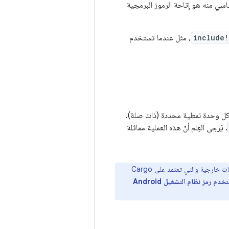
اسي منه هو إتاحة الرموز البرمجية
include!
، مثل عندما تستخدم
 كل وحدة نمطية محددة (ذات صلة).
. يُرجى العِلم أنّ هذه العملية مماثلة
يهدف بشكل أساسي إلى دعم الحِزم التابعة لجهات خارجية والتي تعتمد على Cargo
يجب أن يستخدم رمز نظام التشغيل Android