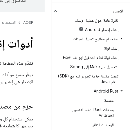
المحتوى إلى لغ
الإصدار
نظرة عامة حول عملية الإنشاء
AOSP
المستندات
إنشاء إصدار Android
استخدام مفاتيح تفعيل الميزات
أدوات إن
إنشاء نواة
إنشاء نواة نظام التشغيل لهواتف Pixel
تقدّم هذه الصفحة نظ
التحويل من Make إلى Soong
توفّر جميع مولّدات ا
تنفيذ مكتبة حزمة تطوير البرامج (SDK)
الإصدار هي إنشاء روابط C باستخدام bindgen، وواجهات AIDL، وواج
لنظام Java
Android Rust
مقدمة
حِزم من مصدر
وحدات Rust لنظام التشغيل
Android
يمكن استخدام كل وحدة Rust تنشئ رمزًا مصدرًا كحزمة، تمامًا كما لو تم 
الوحدات الثنائية
تعريفها كاعتمادية 