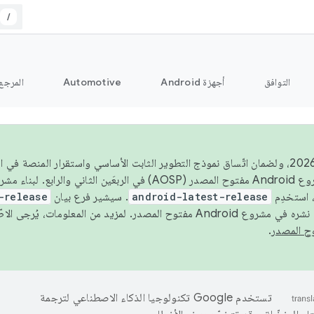
/
التوافق
أجهزة Android
Automotive
المرجع
اعتبارًا من عام 2026، ولضمان اتّساق نموذج التطوير الثابت الأساسي واستقرار المنصة
 استخدِم
android-latest-release
. سيشير فرع بيان
-release
ح المصدر. لمزيد من المعلومات، يُرجى الاطّلاع على
.
تستخدم Google تكنولوجيا الذكاء الاصطناعي لترجمة