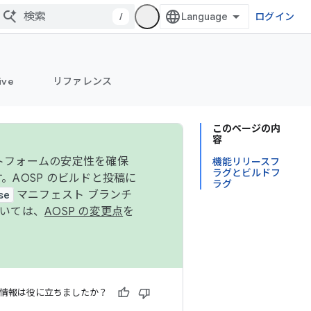
/
ログイン
ive
リファレンス
このページの内
容
ットフォームの安定性を確保
機能リリースフ
ラグとビルドフ
す。AOSP のビルドと投稿に
ラグ
se
マニフェスト ブランチ
ついては、
AOSP の変更点
を
情報は役に立ちましたか？