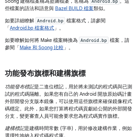
Soong 建構檔案稱為
藍圖檔案
，名稱為
Android.bp
。這
些檔案的語法和語意與
Bazel BUILD 檔案
類似。
如要詳細瞭解
Android.bp
檔案格式，請參閱
「
Android.bp 檔案格式
」。
如要瞭解如何將 Make 檔案轉換為
Android.bp
檔案，請
參閱「
Make 和 Soong 比較
」。
功能發布旗標和建構旗標
功能發布標記
是二進位標記，用於將未測試的程式碼與已測
試的程式碼隔離。如果您有自己的 Android 開放原始碼計畫
外部開發分支版本鏡像，可以使用這些旗標來確保鏡像程式
碼穩定。此外，如果您打算將程式碼貢獻給公開的外部開發
分支，變更審查人員可能會要求您為程式碼實作旗標。
建構標記
是建構時間常數 (字串)，用於修改建構作業，例如
選擇性地納入程式碼程式庫。