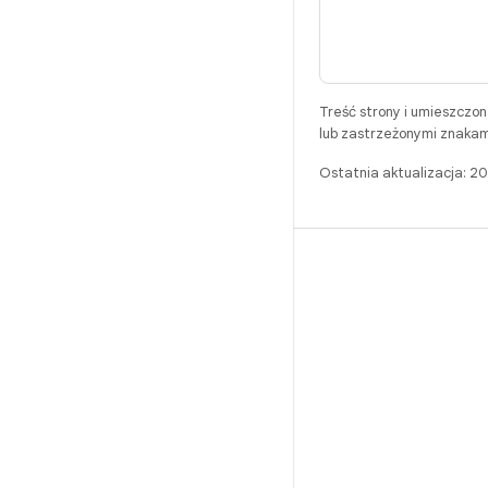
Treść strony i umieszczo
lub zastrzeżonymi znakam
Ostatnia aktualizacja: 
BUILD
Repozytorium Androida
Wymagania
Pobieranie
Wyświetl podgląd plików binarnych
Obrazy fabryczne
Pliki binarne sterowników