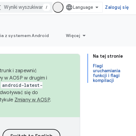
/
Zaloguj się
ia z systemem Android
Więcej
Na tej stronie
Flagi
trunk i zapewnić
uruchamiania
funkcji i flagi
wy w AOSP w drugim i
kompilacji
i
android-latest-
dwoływać się do
rtykule
Zmiany w AOSP
.