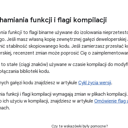
hamiania funkcji i flagi kompilacji
nia funkcji
to flagi binarne używane do izolowania nieprzete
o. Jeśli masz własną kopię zewnętrznej gałęzi deweloperskie
nić stabilność skopiowanego kodu. Jeśli zamierzasz przesłać k
rskiej, recenzent zmian może poprosić Cię o zaimplementowani
to stałe (ciągi znaków) używane w czasie kompilacji do modyfi
łączania biblioteki kodu.
nych gałęzi kodu znajdziesz w artykule
Cykl życia wersji
.
ia funkcji i flagi kompilacji wymagają zmian w plikach kompilacji
 ich użyciu w kompilacji, znajdziesz w artykule
Omówienie flag u
nach.
Czy te wskazówki były pomocne?