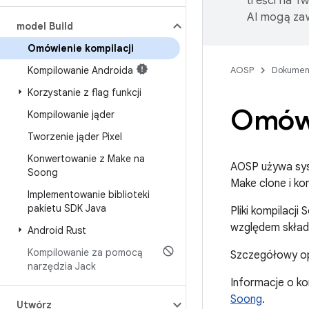
treści na T
AI mogą zaw
model Build
Omówienie kompilacji
Kompilowanie Androida
AOSP
Dokumen
Korzystanie z flag funkcji
Omówi
Kompilowanie jąder
Tworzenie jąder Pixel
Konwertowanie z Make na
AOSP używa sys
Soong
Make clone i k
Implementowanie biblioteki
pakietu SDK Java
Pliki kompilacji
względem składn
Android Rust
Kompilowanie za pomocą
Szczegółowy op
narzędzia Jack
Informacje o ko
Soong
.
Utwórz