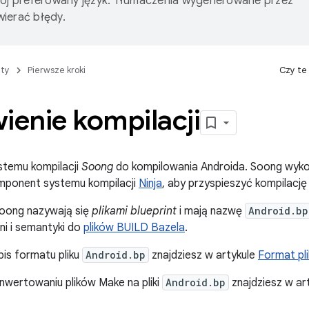
wój preferowany język. Tłumaczenia wygenerowane przez
ierać błędy.
ty
Pierwsze kroki
Czy te
enie kompilacji
temu kompilacji
Soong
do kompilowania Androida. Soong wyko
omponent systemu kompilacji
Ninja
, aby przyspieszyć kompilację
 Soong nazywają się
plikami blueprint
i mają nazwę
Android.bp
i i semantyki do
plików BUILD Bazela
.
is formatu pliku
Android.bp
znajdziesz w artykule
Format pli
nwertowaniu plików Make na pliki
Android.bp
znajdziesz w ar