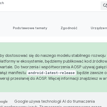
rch
Podstawowe tematy
Zgodność
Urządzen
aby dostosować się do naszego modelu stabilnego rozwoju 
platformy w ekosystemie, będziemy publikować kod źródło
artale. Do tworzenia i współtworzenia AOSP używaj gałęz
Gałąź manifestu
android-latest-release
będzie zawsze o
wersji przesłanej do AOSP. Więcej informacji znajdziesz w a
Google używa technologii AI do tłumaczenia