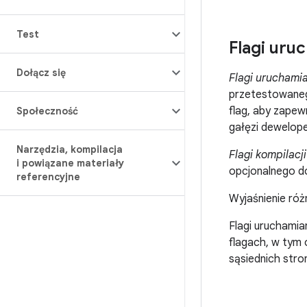
Test
Flagi uruc
Dołącz się
Flagi uruchamia
przetestowaneg
flag, aby zapew
Społeczność
gałęzi dewelope
Narzędzia
,
kompilacja
Flagi kompilacji
i powiązane materiały
opcjonalnego do
referencyjne
Wyjaśnienie róż
Flagi uruchamian
flagach, w tym o
sąsiednich stro