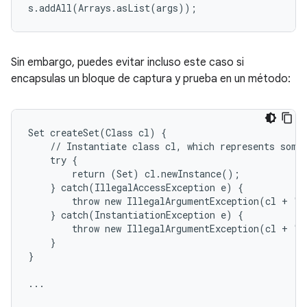
s
.
addAll
(
Arrays
.
asList
(
args
));
Sin embargo, puedes evitar incluso este caso si
encapsulas un bloque de captura y prueba en un método:
Set createSet(Class cl) {

    // Instantiate class cl, which represents some 
    try {

        return (Set) cl.newInstance();

    } catch(IllegalAccessException e) {

        throw new IllegalArgumentException(cl + " 
    } catch(InstantiationException e) {

        throw new IllegalArgumentException(cl + " 
    }

}

...
