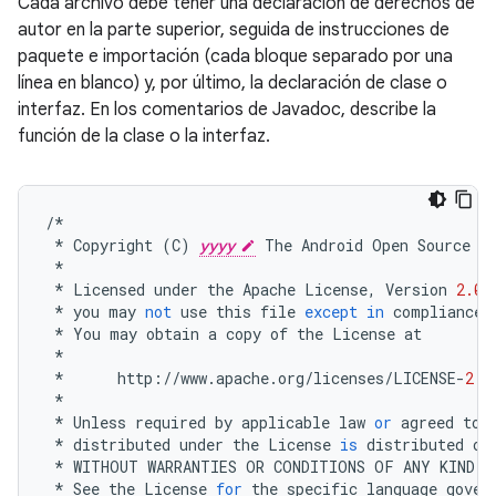
Cada archivo debe tener una declaración de derechos de
autor en la parte superior, seguida de instrucciones de
paquete e importación (cada bloque separado por una
línea en blanco) y, por último, la declaración de clase o
interfaz. En los comentarios de Javadoc, describe la
función de la clase o la interfaz.
/*
*
Copyright
(
C
)
yyyy
The
Android
Open
Source
P
*
*
Licensed
under
the
Apache
License
,
Version
2.0
*
you
may
not
use
this
file
except
in
compliance
*
You
may
obtain
a
copy
of
the
License
at
*
*
http
:
//
www
.
apache
.
org
/
licenses
/
LICENSE
-
2.0
*
*
Unless
required
by
applicable
law
or
agreed
to
*
distributed
under
the
License
is
distributed
on
*
WITHOUT
WARRANTIES
OR
CONDITIONS
OF
ANY
KIND
,
*
See
the
License
for
the
specific
language
gover