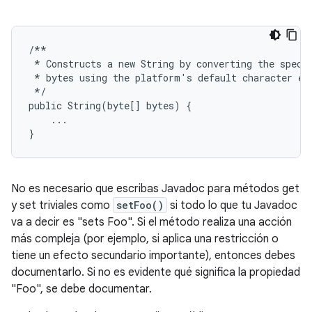
/**
*
Constructs
a
new
String
by
converting
the
speci
*
bytes
using
the
platform
'
s
default
character
en
*/
public
String
(
byte
[]
bytes
)
{
...
}
No es necesario que escribas Javadoc para métodos get
y set triviales como
setFoo()
si todo lo que tu Javadoc
va a decir es "sets Foo". Si el método realiza una acción
más compleja (por ejemplo, si aplica una restricción o
tiene un efecto secundario importante), entonces debes
documentarlo. Si no es evidente qué significa la propiedad
"Foo", se debe documentar.