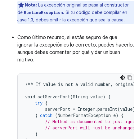
Nota:
La excepción original se pasa al constructor
de
. Si tu código debe compilar en
RuntimeException
Java 1.3, debes omitir la excepción que sea la causa.
Como último recurso, si estás seguro de que
ignorar la excepción es lo correcto, puedes hacerlo,
aunque debes comentar por qué y dar un buen
motivo.
/**
If
value
is
not
a
valid
number
,
original
void
setServerPort
(
String
value
)
{
try
{
serverPort
=
Integer
.
parseInt
(
value
);
}
catch
(
NumberFormatException
e
)
{
// Method is documented to just ignor
// serverPort will just be unchanged.
}