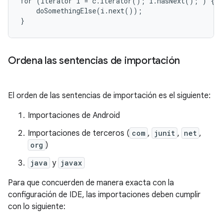
for (Iterator i = c.iterator(); i.hasNext(); ) {

    doSomethingElse(i.next());

}
Ordena las sentencias de importación
El orden de las sentencias de importación es el siguiente:
Importaciones de Android
Importaciones de terceros (
com
,
junit
,
net
,
org
)
java
y
javax
Para que concuerden de manera exacta con la
configuración de IDE, las importaciones deben cumplir
con lo siguiente: