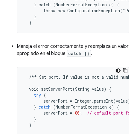
    } catch (NumberFormatException e) {

        throw new ConfigurationException("Por
    }

  }
Maneja el error correctamente y reemplaza un valor
apropiado en el bloque
catch {}
.
/**
Set
port
.
If
value
is
not
a
valid
numbe
void
setServerPort
(
String
value
)
{
try
{
serverPort
=
Integer
.
parseInt
(
value
);
}
catch
(
NumberFormatException
e
)
{
serverPort
=
80
;
// default port for
}
}