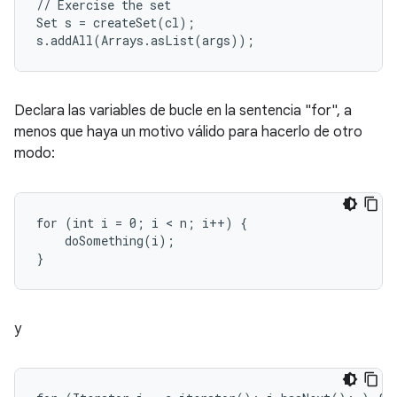
// Exercise the set

Set s = createSet(cl);

s.addAll(Arrays.asList(args));
Declara las variables de bucle en la sentencia "for", a
menos que haya un motivo válido para hacerlo de otro
modo:
for (int i = 0; i < n; i++) {

    doSomething(i);

}
y