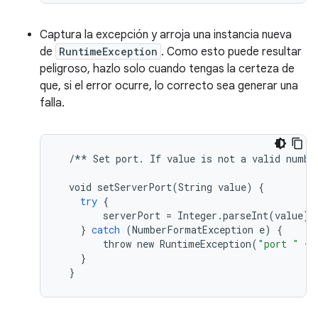
Captura la excepción y arroja una instancia nueva
de
RuntimeException
. Como esto puede resultar
peligroso, hazlo solo cuando tengas la certeza de
que, si el error ocurre, lo correcto sea generar una
falla.
/**
Set
port
.
If
value
is
not
a
valid
numbe
void
setServerPort
(
String
value
)
{
try
{
serverPort
=
Integer
.
parseInt
(
value
);
}
catch
(
NumberFormatException
e
)
{
throw
new
RuntimeException
(
"port "
+
}
}