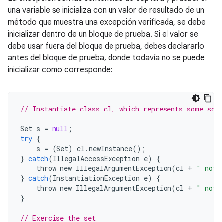
una variable se inicializa con un valor de resultado de un
método que muestra una excepción verificada, se debe
inicializar dentro de un bloque de prueba. Si el valor se
debe usar fuera del bloque de prueba, debes declararlo
antes del bloque de prueba, donde todavía no se puede
inicializar como corresponde:
// Instantiate class cl, which represents some sor
Set
s
=
null
;
try
{
s
=
(
Set
)
cl
.
newInstance
();
}
catch
(
IllegalAccessException
e
)
{
throw
new
IllegalArgumentException
(
cl
+
" not 
}
catch
(
InstantiationException
e
)
{
throw
new
IllegalArgumentException
(
cl
+
" not 
}
// Exercise the set