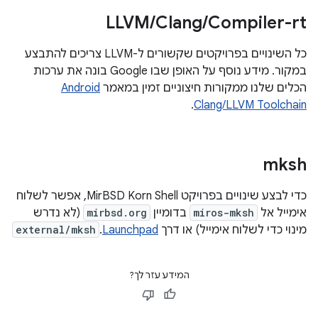
LLVM
/
Clang
/
Compiler-rt
כל השינויים בפרויקטים שקשורים ל-LLVM צריכים להתבצע
במקור. מידע נוסף על האופן שבו Google בונה את ערכות
הכלים שלנו ממקורות חיצוניים זמין במאמר
Android
.
Clang/LLVM Toolchain
mksh
כדי לבצע שינויים בפרויקט MirBSD Korn Shell, אפשר לשלוח
אימייל אל
miros-mksh
בדומיין
mirbsd.org
(לא נדרש
מינוי כדי לשלוח אימייל) או דרך
Launchpad
.
external/mksh
המידע עזר לך?