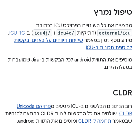
טיפול נמרץ
מבצעים את כל השינויים בפרויקט ICU בכתובת
external/icu
(התיקיות
icu4c/
ו-
icu4j/
) ב-
ICU-TC
.
מידע נוסף זמין במאמר
שליחת דיווחים על באגים ובקשות
להוספת תכונות ב-ICU
.
מוסיפים את התווית android לכל הבקשות ב-Jira שמועברות
במעלה הזרם.
CLDR
רוב הנתונים הבלשניים ב-ICU מגיעים מ
פרויקט Unicode
CLDR
. שולחים את כל הבקשות לצוות CLDR בהתאם להנחיות
שבמאמר
תרומה ל-CLDR
ומוסיפים את התווית android.