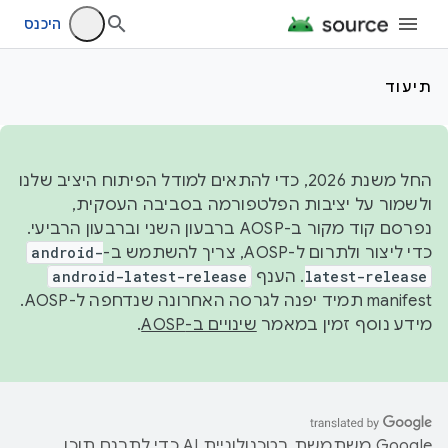
היכנס
תיעוד
החל משנת 2026, כדי להתאים למודל הפיתוח היציב שלנו
ולשמור על יציבות הפלטפורמה בסביבה העסקית,
נפרסם קוד מקור ב-AOSP ברבעון השני וברבעון הרביעי.
כדי ליצור ולתרום ל-AOSP, צריך להשתמש ב-
android-
latest-release
. הענף
android-latest-release
manifest תמיד יפנה לגרסה האחרונה שנדחפה ל-AOSP.
מידע נוסף זמין במאמר
שינויים ב-AOSP
.
‫Google משתמשת בטכנולוגיית AI כדי לתרגם תוכן