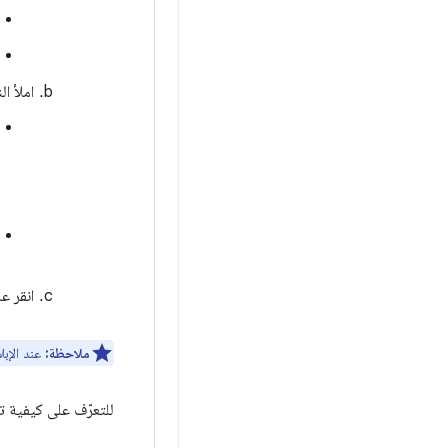
املأ ال
انقر ع
ملاحظة:
عند الإبلاغ عن خطأ 
للتعرّف على كيفية تت