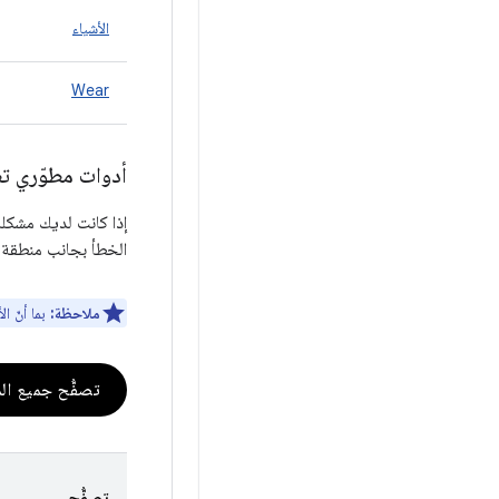
الأشياء
Wear
أدوات مطوّري تطبيقا
الخطأ بجانب منطقة ا
ملاحظة:
بما أنّ ا
تصفُّح جميع ال
تصفُّح