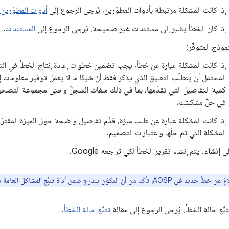
إذا كانت المشكلة مرتبطة بأدوات المطوّرين، يُرجى الرجوع إلى
أدوات المطوّرين في id
إذا كان الخطأ يشير إلى مستندات غير صحيحة، يُرجى الرجوع إلى
المستندات
.
نموذج المتوفّر:
إذا كانت المشكلة عبارة عن خطأ، يجب تضمين خطوات إعادة إنتاج الخطأ في الت
المحتمل أن يتطلّب التعليق الذي يذكر فقط أنّ شيئًا ما لا يعمل توفير معلومات
في حلّ مشكلتك.
إذا كانت المشكلة عبارة عن طلب ميزة، قدِّم تفاصيل واضحة حول الميزة المقترَ
المشكلة التي تم حلّها واعتبارات التصميم.
لى
إنشاء
. يتم إنشاء تقرير الخطأ لكي تراجعه Google.
جديد في AOSP، تأكَّد من أنّ المكوّن يندرج ضمن
أداة تتبُّع المشاكل العامة في oid
بُّع حالة الخطأ، يُرجى الرجوع إلى مقالة
تتبُّع حالة الخطأ
.