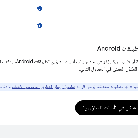
bug_report
bug_report
ت Android
إذا كانت لديك مشكلة أو ط
لمكوّن المعني في الجدول التالي.
لأدوات لها متطلبات مختلفة، يُرجى قراءة
تفاصيل إرسال التقارير العامة عن الأخطاء
والتفاصي
مشاكل في "أدوات المطوّرين"