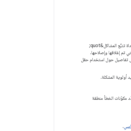
كأساس لعملية البحث، استخدِم حقل البحث في &quot;أداة تتبُّع المشاكل&quot;
تي تم إغلاقها وإصلاحها.
على تفاصيل حول استخدام حقل
 أولوية المشكلة.
ّد مكوّنات الخطأ منطقة
ساسي
.