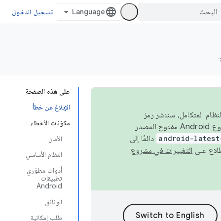
تسجيل الدخول
على هذه الصفحة
الإبلاغ عن خطأ
 في النظام المتكامل، سننشر رمز
مكوّنات الأخطاء
المصدر في مشروع Android مفتوح المصدر (AOSP) في الربعَين الثاني والرابع. لبناء مشروع Android مفتوح المصدر
android-latest
دائمًا إلى
الأمان
التغييرات في مشروع
النظام الأساسي
أدوات مطوّري
تطبيقات
Android
الوثائق
طلب إمكانية