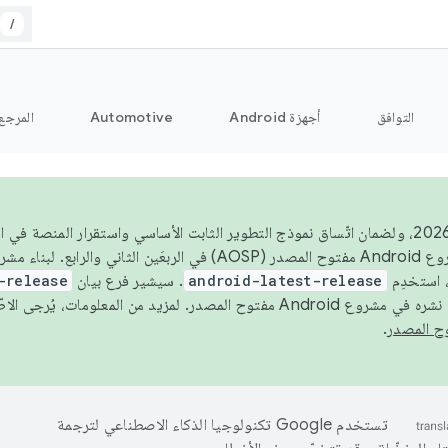
/
التوافق
أجهزة Android
Automotive
المرجع
اعتبارًا من عام 2026، ولضمان اتّساق نموذج التطوير الثابت الأساسي واستقرار المنصة
 استخدِم
android-latest-release
. سيشير فرع بيان
-release
ح المصدر. لمزيد من المعلومات، يُرجى الاطّلاع على
.
تستخدم Google تكنولوجيا الذكاء الاصطناعي لترجمة