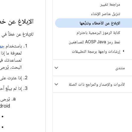
مراجعة تغيير
تنزيل عناصر الإنشاء
الإبلاغ عن خط
الإبلاغ عن الأخطاء وتتبُّعها
كتابة الرموز البرمجية باحترام
للإبلاغ عن خطأ في AOSP، اتّبِع الخطوات التالية:
نمط رمز AOSP Java للمساهمين
باستخدام
جمي
إرشادات واجهة برمجة التطبيقات
لمعرفة ما إذا
لمساعدتك في 
البحث، يُرجى
منتدى
إذا عثرت على
الأدوات والإصدار والمراجع ذات الصلة
إذا لم يبلّغ 
يُرجى 
Android التي ينطبق عليها ا