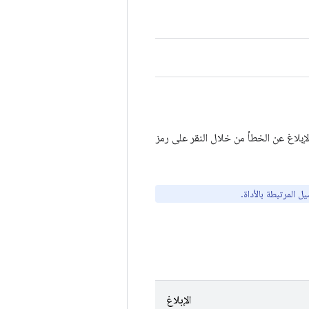
لب ميزة يؤثر في أحد جوانب أدوات مطوّري تطبيقات Android، يمكنك الإبلاغ عن الخطأ من خلال النقر على رمز
ل المرتبطة بالأداة.
الإبلاغ