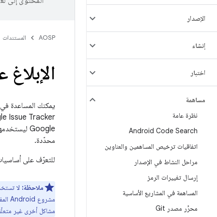
المحتوى إلى لغ
الإصدار
AOSP
المستندات
إنشاء
الإبلاغ ع
اختبار
مساهمة
يمكنك المساعدة في تحسين Android من خلال الإبلاغ عن المشاكل 
نظرة عامة
Android Code Search
محدّدة.
اتفاقيات ترخيص المساهمين والعناوين
للتعرّف على أساسيات &quot;أداة تتبُّع المشاكل في Google&quot;، يمكنك
مراحل النشاط في الإصدار
إرسال تغييرات الرمز
ملاحظة:
المساهمة في المشاريع الأساسية
محرِّر مصدر Git
مشاكل أخرى غير متعلّقة بـ AOSP، يُرجى ال