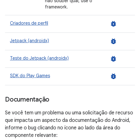
não souber qual, use o
framework.
bug_report
Criadores de perfil
bug_report
Jetpack (androidx)
bug_report
Teste do Jetpack (androidx)
bug_report
SDK do Play Games
Documentação
Se você tem um problema ou uma solicitação de recurso
que impacta um aspecto da documentação do Android,
informe o bug clicando no ícone ao lado da área do
componente relevante: