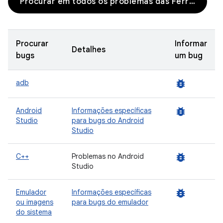
Procurar em todos os problemas das Ferramentas para desenvolvedores
Procurar
Informar
Detalhes
bugs
um bug
bug_report
adb
bug_report
Android
Informações específicas
Studio
para bugs do Android
Studio
bug_report
C++
Problemas no Android
Studio
bug_report
Emulador
Informações específicas
ou imagens
para bugs do emulador
do sistema