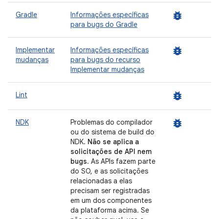
bug_report
Gradle
Informações específicas
para bugs do Gradle
bug_report
Implementar
Informações específicas
mudanças
para bugs do recurso
Implementar mudanças
bug_report
Lint
bug_report
NDK
Problemas do compilador
ou do sistema de build do
NDK.
Não se aplica a
solicitações de API nem
bugs
. As APIs fazem parte
do SO, e as solicitações
relacionadas a elas
precisam ser registradas
em um dos componentes
da plataforma acima. Se