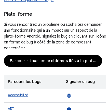
Android et Appareils Google
.
Plate-forme
Si vous rencontrez un problème ou souhaitez demander
une fonctionnalité qui a un impact sur un aspect de la
plate-forme Android, signalez le bug en cliquant sur l'icône
en forme de bug à côté de la zone de composant
concernée :
Parcourir tous les problèmes liés à la plate-forme
Parcourir les bugs
Signaler un bug
bug_report
Accessibilité
bug_report
ART