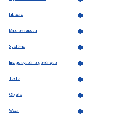
bug_report
Libcore
bug_report
Mise en réseau
bug_report
Système
bug_report
Image système générique
bug_report
Texte
bug_report
Objets
bug_report
Wear