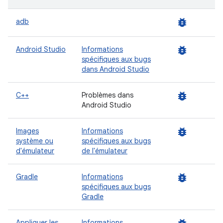
bug_report
adb
bug_report
Android Studio
Informations
spécifiques aux bugs
dans Android Studio
bug_report
C++
Problèmes dans
Android Studio
bug_report
Images
Informations
système ou
spécifiques aux bugs
d'émulateur
de l'émulateur
bug_report
Gradle
Informations
spécifiques aux bugs
Gradle
Appliquer les
Informations