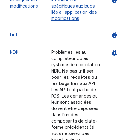
bug_report
modifications
spécifiques aux bugs
liés à l'application des
modifications
bug_report
Lint
bug_report
NDK
Problèmes liés au
compilateur ou au
système de compilation
NDK.
Ne pas utiliser
pour les requêtes ou
les bugs liés aux API.
Les API font partie de
l'OS. Les demandes qui
leur sont associées
doivent être déposées
dans l'un des
composants de plate-
forme précédents (si
vous ne savez pas
lequel, utilisez