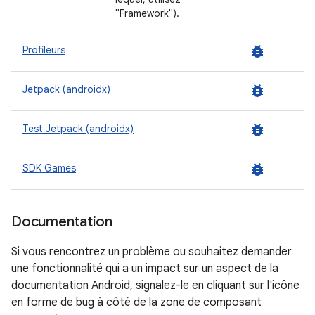
"Framework").
bug_report
Profileurs
bug_report
Jetpack (androidx)
bug_report
Test Jetpack (androidx)
bug_report
SDK Games
Documentation
Si vous rencontrez un problème ou souhaitez demander
une fonctionnalité qui a un impact sur un aspect de la
documentation Android, signalez-le en cliquant sur l'icône
en forme de bug à côté de la zone de composant