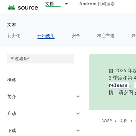
文档
Android 代码搜索
文档
新变化
开始使用
安全
核心主题
兼
自 202
2 季度和第
概览
release
。
情，请参阅
简介
启动
AOSP
文档
下载