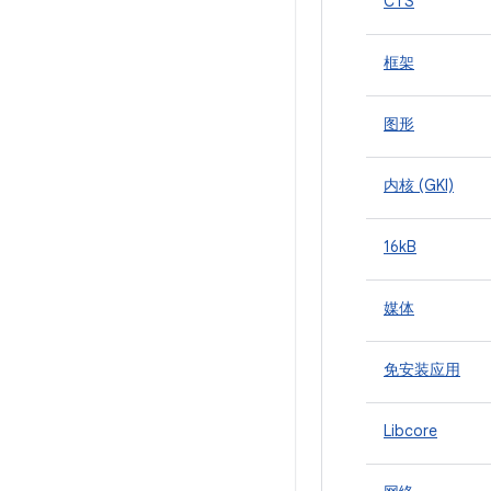
CTS
框架
图形
内核 (GKI)
16kB
媒体
免安装应用
Libcore