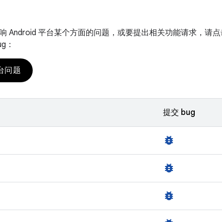
 Android 平台某个方面的问题，或要提出相关功能请求，请点
ug：
台问题
提交 bug
bug_report
bug_report
bug_report