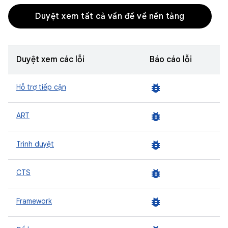
Duyệt xem tất cả vấn đề về nền tảng
Duyệt xem các lỗi
Báo cáo lỗi
bug_report
Hỗ trợ tiếp cận
bug_report
ART
bug_report
Trình duyệt
bug_report
CTS
bug_report
Framework