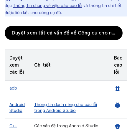
đọc
Thông tin chung về việc báo cáo lỗi
và thông tin chi tiết
được liên kết cho công cụ đó.
Duyệt xem tất cả vấn đề về Công cụ cho nhà phát triển
Duyệt
Báo
xem
Chi tiết
cáo
các lỗi
lỗi
bug_report
adb
bug_report
Android
Thông tin dành riêng cho các lỗi
Studio
trong Android Studio
bug_report
C++
Các vấn đề trong Android Studio