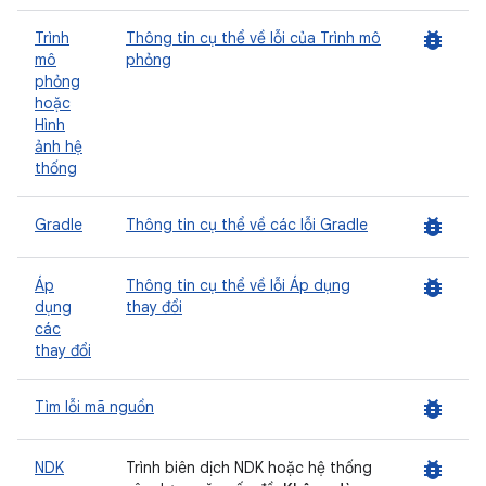
bug_report
Trình
Thông tin cụ thể về lỗi của Trình mô
mô
phỏng
phỏng
hoặc
Hình
ảnh hệ
thống
bug_report
Gradle
Thông tin cụ thể về các lỗi Gradle
bug_report
Áp
Thông tin cụ thể về lỗi Áp dụng
dụng
thay đổi
các
thay đổi
bug_report
Tìm lỗi mã nguồn
bug_report
NDK
Trình biên dịch NDK hoặc hệ thống