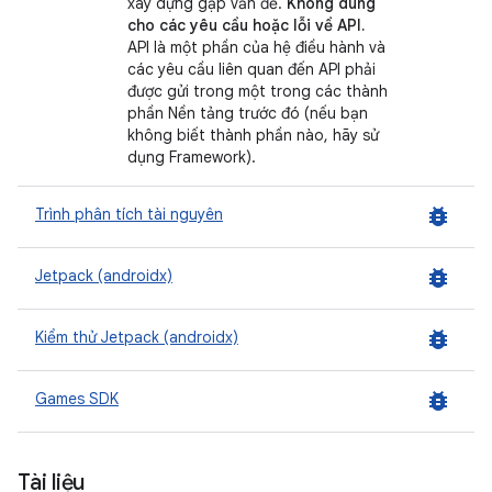
xây dựng gặp vấn đề.
Không dùng
cho các yêu cầu hoặc lỗi về API.
API là một phần của hệ điều hành và
các yêu cầu liên quan đến API phải
được gửi trong một trong các thành
phần Nền tảng trước đó (nếu bạn
không biết thành phần nào, hãy sử
dụng Framework).
bug_report
Trình phân tích tài nguyên
bug_report
Jetpack (androidx)
bug_report
Kiểm thử Jetpack (androidx)
bug_report
Games SDK
Tài liệu