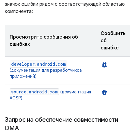
значок ошибки рядом с соответствующей областью
компонента:
Сообщить
Просмотрите сообщения об
об
ошибках
ошибке
developer.android.com
bug_report
(документация для разработчиков
приложений)
source.android.com
bug_report
(документация
AOSP)
Запрос на обеспечение совместимости
DMA