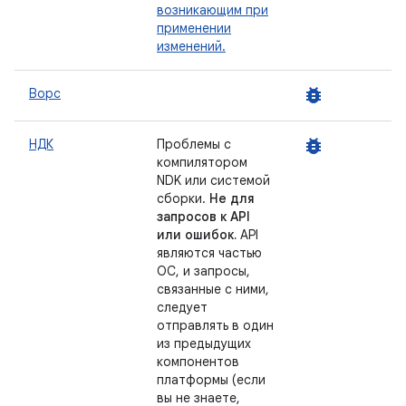
возникающим при
применении
изменений.
bug_report
Ворс
bug_report
НДК
Проблемы с
компилятором
NDK или системой
сборки.
Не для
запросов к API
или ошибок.
API
являются частью
ОС, и запросы,
связанные с ними,
следует
отправлять в один
из предыдущих
компонентов
платформы (если
вы не знаете,