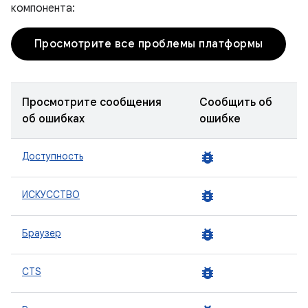
компонента:
Просмотрите все проблемы платформы
Просмотрите сообщения
Сообщить об
об ошибках
ошибке
bug_report
Доступность
bug_report
ИСКУССТВО
bug_report
Браузер
bug_report
CTS