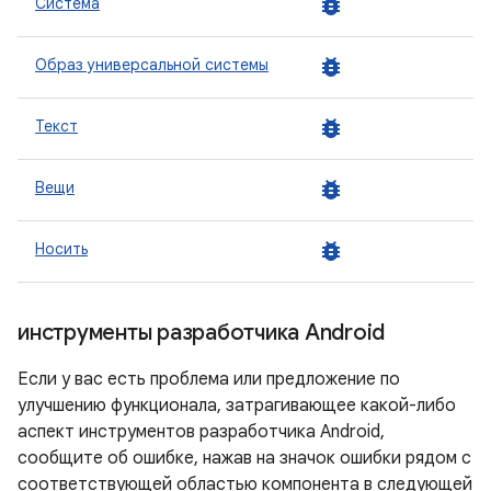
bug_report
Система
bug_report
Образ универсальной системы
bug_report
Текст
bug_report
Вещи
bug_report
Носить
инструменты разработчика Android
Если у вас есть проблема или предложение по
улучшению функционала, затрагивающее какой-либо
аспект инструментов разработчика Android,
сообщите об ошибке, нажав на значок ошибки рядом с
соответствующей областью компонента в следующей