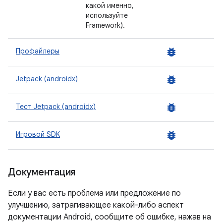
какой именно,
используйте
Framework).
bug_report
Профайлеры
bug_report
Jetpack (androidx)
bug_report
Тест Jetpack (androidx)
bug_report
Игровой SDK
Документация
Если у вас есть проблема или предложение по
улучшению, затрагивающее какой-либо аспект
документации Android, сообщите об ошибке, нажав на