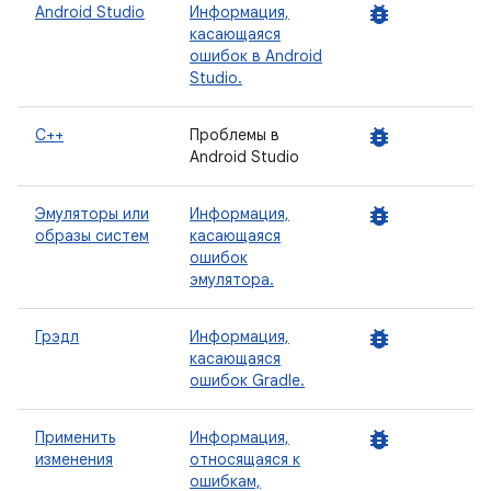
bug_report
Android Studio
Информация,
касающаяся
ошибок в Android
Studio.
bug_report
C++
Проблемы в
Android Studio
bug_report
Эмуляторы или
Информация,
образы систем
касающаяся
ошибок
эмулятора.
bug_report
Грэдл
Информация,
касающаяся
ошибок Gradle.
bug_report
Применить
Информация,
изменения
относящаяся к
ошибкам,