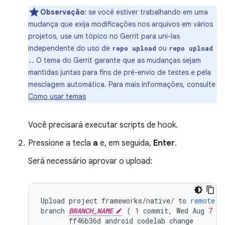
Observação
:
se você estiver trabalhando em uma
mudança que exija modificações nos arquivos em vários
projetos, use um tópico no Gerrit para uni-las
independente do uso de
ou
repo upload
repo upload
. O tema do Gerrit garante que as mudanças sejam
.
mantidas juntas para fins de pré-envio de testes e pela
mesclagem automática. Para mais informações, consulte
Como usar temas
Você precisará executar scripts de hook.
Pressione a tecla
a
e, em seguida,
Enter
.
Será necessário aprovar o upload:
Upload
project
frameworks
/
native
/
to
remote
b
branch
BRANCH_NAME
(
1
commit
,
Wed
Aug
7
09
ff46b36d
android
codelab
change