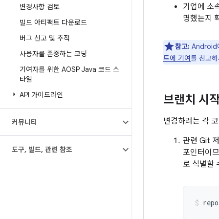
기업에 소
변경사항 검토
명했는지 
빌드 아티팩트 다운로드
버그 신고 및 추적
참고:
Andro
사용자를 존중하는 코딩
트에 기여
를 참고하
기여자를 위한 AOSP Java 코드 스
타일
API 가이드라인
브랜치 시
변경하려는 각 코
커뮤니티
관련 Git
도구
,
빌드
,
관련 참조
포인터이므
로 식별할 
repo