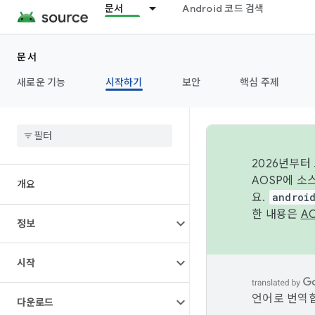
문서
Android 코드 검색
문서
새로운 기능
시작하기
보안
핵심 주제
2026년부터
AOSP에 소
개요
요.
androi
한 내용은
A
정보
시작
언어로 번역합
다운로드