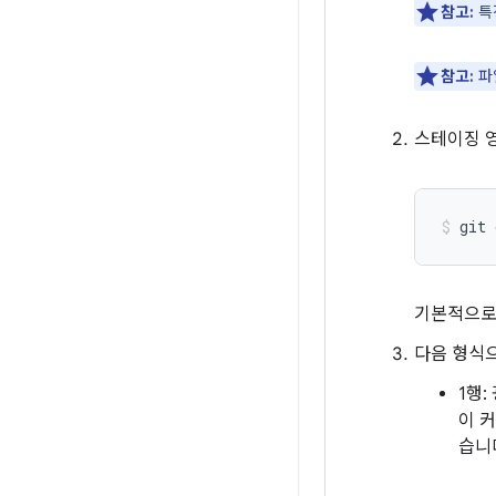
참고:
특
참고:
파
스테이징 
git
기본적으로
다음 형식
1행:
이 
습니