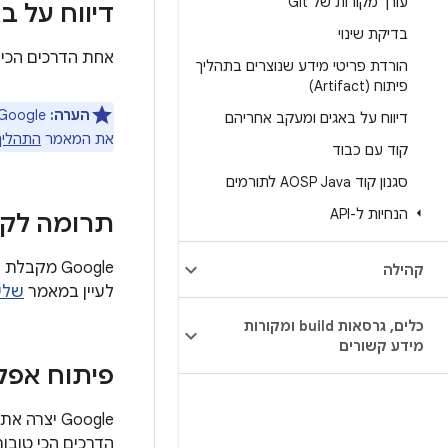
עורך מקורות של Git
דיווח על ב
בדיקת שינוי
אחת הדרכים הכי קלות
הורדת פריטי מידע שנוצרים בתהליך
פיתוח (Artifact)
הערה:
דיווח על באגים ומעקב אחריהם
את המאמר
התהליך
קוד עם כבוד
סגנון קוד AOSP Java לתורמים
הנחיות ל-API
תרומה לקו
קהילה
לעיין במאמר
שליח
כלים
,
גרסאות build ומקורות
מידע קשורים
פיתוח אפל
הדרכים הכי טובות לעזור ל-Android היא לכתוב אפליקצ