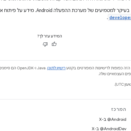
ים של מערכת ההפעלה Android. מידע על פיתוח אפליקציות זמין בכתובת
.
develope
המידע עזר לך?
הזה כפופות לרישיונות המפורטים בקטע
רישיון לתוכן
.‏ Java ו-JDK
המרכז
‫‎@Android ב-X
‫‎@AndroidDev ב-X