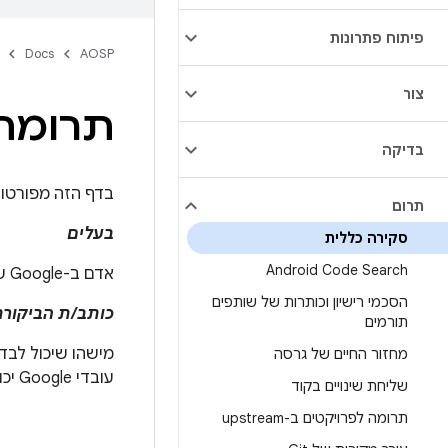
פיתוח פתרונות
Docs
AOSP
צור
תרומה ל-id
בדיקה
בדף הזה מפורטות הדרכים שבהן א
תרום
בעלים
סקירה כללית
Android Code Search
אדם ב-Google שאחראי על חלק מקוד Android ויכול לבדוק, לאשר ולשלוח תרומות לקוד.
הסכמי רישיון וכותרות של שותפים
כותב/ת הביקור
תורמים
מחזור החיים של גרסה
עובדי Google יכולים לאשר שינויים לשליחה (לספק תגובה Code-Review+2 לשינוי).
שליחת שינויים בקוד
תרומה לפרויקטים ב-upstream