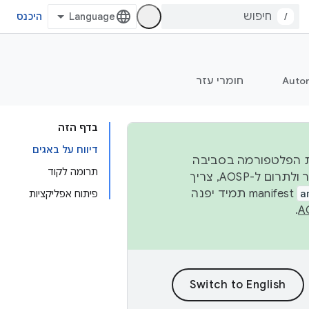
/
היכנס
Auto
חומרי עזר
בדף הזה
דיווח על באגים
 יציבות הפלטפורמה בסביבה
תרומה לקוד
העסקית, נפרסם קוד מקור ב-AOSP ברבעון השני וברבעון הרביעי. כדי ליצור ולתרום ל-AOSP, צריך
a
manifest תמיד יפנה
פיתוח אפליקציות
.