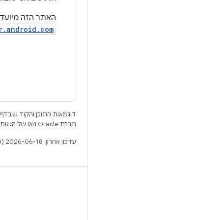
האתר הזה מיועד בעיקר למטמיע
r.android.com
דוגמאות התוכן והקוד שבדף 
חברת Oracle ו/או של השותפים העצמאיים שלה.
עדכון אחרון: 2026-06-18 (שעון UTC).
BUILD
מאגר Android
דרישות