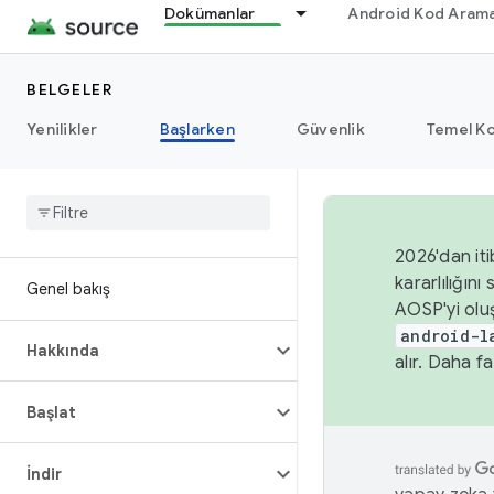
Dokümanlar
Android Kod Arama
BELGELER
Yenilikler
Başlarken
Güvenlik
Temel Ko
2026'dan iti
kararlılığı
Genel bakış
AOSP'yi olu
android-l
Hakkında
alır. Daha fa
Başlat
İndir