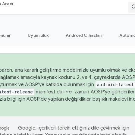
 Aracı
nular
Uyumluluk
Android Cihazları
Automo
baren, ana kararlı geliştirme modelimizle uyumlu olmak ve ek
nı sağlamak amacıyla kaynak kodunu 2. ve 4. çeyreklerde AOSP
şturmak ve AOSP'ye katkıda bulunmak için
android-latest
atest-release
manifest dalı her zaman AOSP'ye gönderile
zla bilgi için
AOSP'de yapılan değişiklikler
başlıklı makaleyi inc
Google, içerikleri tercih ettiğiniz dile çevirmek için