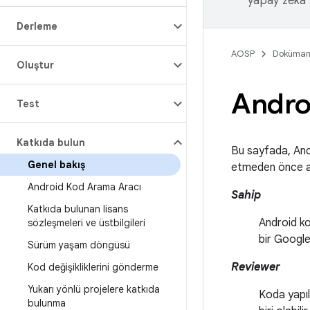
yapay zeka t
Derleme
AOSP
Doküman
Oluştur
Andro
Test
Katkıda bulun
Bu sayfada, Andr
Genel bakış
etmeden önce aş
Android Kod Arama Aracı
Sahip
Katkıda bulunan lisans
Android ko
sözleşmeleri ve üstbilgileri
bir Google
Sürüm yaşam döngüsü
Reviewer
Kod değişikliklerini gönderme
Yukarı yönlü projelere katkıda
Koda yapıl
bulunma