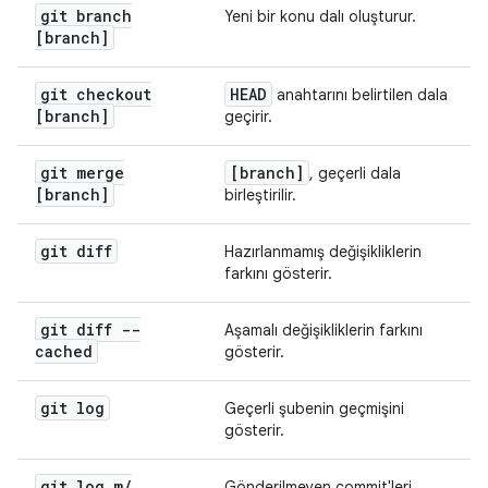
git branch
Yeni bir konu dalı oluşturur.
[branch]
git checkout
HEAD
anahtarını belirtilen dala
[branch]
geçirir.
git merge
[branch]
, geçerli dala
[branch]
birleştirilir.
git diff
Hazırlanmamış değişikliklerin
farkını gösterir.
git diff --
Aşamalı değişikliklerin farkını
cached
gösterir.
git log
Geçerli şubenin geçmişini
gösterir.
git log m
/
Gönderilmeyen commit'leri