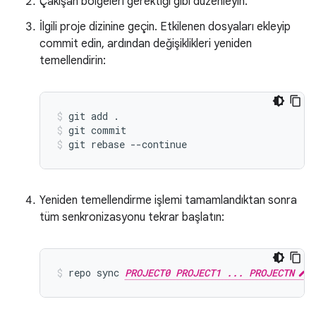
Çakışan bölgeleri gerektiği gibi düzenleyin.
İlgili proje dizinine geçin. Etkilenen dosyaları ekleyip
commit edin, ardından değişiklikleri yeniden
temellendirin:
git add .
git commit
git rebase --continue
Yeniden temellendirme işlemi tamamlandıktan sonra
tüm senkronizasyonu tekrar başlatın:
repo sync 
PROJECT0 PROJECT1 ... PROJECTN