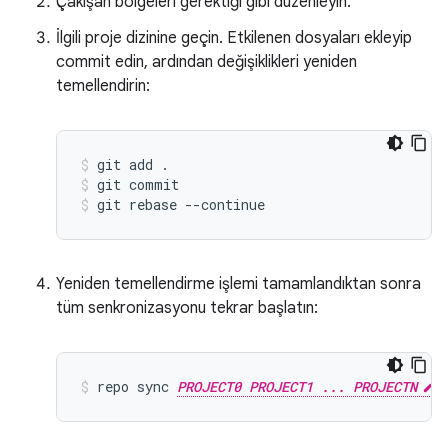
Çakışan bölgeleri gerektiği gibi düzenleyin.
İlgili proje dizinine geçin. Etkilenen dosyaları ekleyip
commit edin, ardından değişiklikleri yeniden
temellendirin:
git add .
git commit
git rebase --continue
Yeniden temellendirme işlemi tamamlandıktan sonra
tüm senkronizasyonu tekrar başlatın:
repo sync 
PROJECT0 PROJECT1 ... PROJECTN