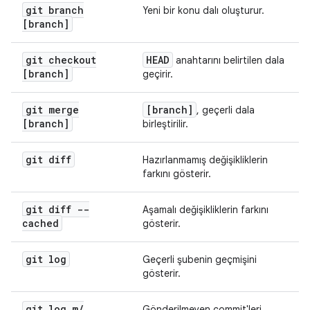
git branch
Yeni bir konu dalı oluşturur.
[branch]
git checkout
HEAD
anahtarını belirtilen dala
[branch]
geçirir.
git merge
[branch]
, geçerli dala
[branch]
birleştirilir.
git diff
Hazırlanmamış değişikliklerin
farkını gösterir.
git diff --
Aşamalı değişikliklerin farkını
cached
gösterir.
git log
Geçerli şubenin geçmişini
gösterir.
git log m
/
Gönderilmeyen commit'leri