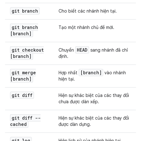
git branch
Cho biết các nhánh hiện tại.
git branch
Tạo một nhánh chủ đề mới.
[branch]
git checkout
HEAD
Chuyển
sang nhánh đã chỉ
[branch]
định.
git merge
[branch]
Hợp nhất
vào nhánh
[branch]
hiện tại.
git diff
Hiện sự khác biệt của các thay đổi
chưa được dàn xếp.
git diff --
Hiện sự khác biệt của các thay đổi
cached
được dàn dựng.
git log
Hiện lịch sử của nhánh hiện tại.