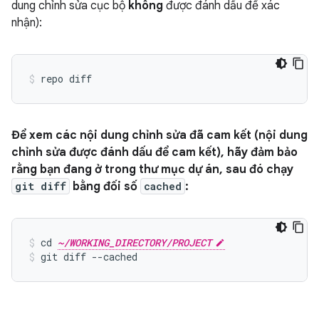
dung chỉnh sửa cục bộ
không
được đánh dấu để xác
nhận):
Để xem các nội dung chỉnh sửa đã cam kết (nội dung
chỉnh sửa được đánh dấu để cam kết), hãy đảm bảo
rằng bạn đang ở trong thư mục dự án, sau đó chạy
git diff
bằng đối số
cached
:
cd 
~/WORKING_DIRECTORY/PROJECT
git diff --cached