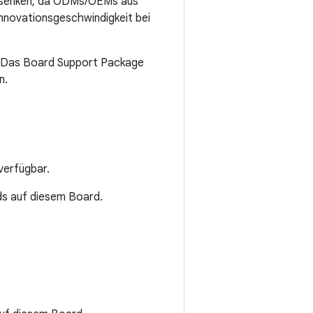
n senken, da ODMs/OEMs aus
nnovationsgeschwindigkeit bei
t. Das Board Support Package
n.
verfügbar.
ds auf diesem Board.