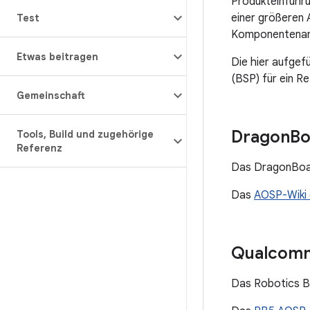
Produkteinführ
einer größeren 
Test
Komponentenan
Etwas beitragen
Die hier aufge
(BSP) für ein R
Gemeinschaft
Dragon
Bo
Tools
,
Build und zugehörige
Referenz
Das DragonBoard
Das
AOSP-Wiki
Qualcomm
Das Robotics B