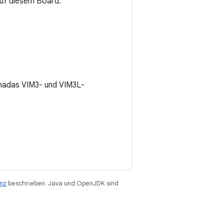
uf diesem Board.
hadas VIM3- und VIM3L-
enz
beschrieben. Java und OpenJDK sind