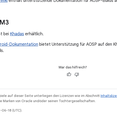
Wiki
enthält unterstützende Dokumentation für AOSP-Builds a
IM3
t bei
Khadas
erhältlich.
roid-Dokumentation
bietet Unterstützung für AOSP auf den K
s.
War das hilfreich?
piele auf dieser Seite unterliegen den Lizenzen wie im Abschnitt
Inhaltsliz
 Marken von Oracle und/oder seinen Tochtergesellschaften.
6-06-18 (UTC).