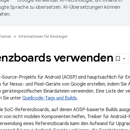
Google verwendet KI-Technologie, um Inhalte in
ugte Sprache zu übersetzen. KI-Übersetzungen können
lten.
tation
Informationen für Einsteiger
enzboards verwenden
-Source-Projekts für Android (AOSP) sind hauptsächlich für Em
s für Nexus- und Pixel-Geräte von Google erstellen, indem Sie 
gerätespezifischen Binärdateien verwenden. Eine Liste der ve
n Sie unter
Quellcode-Tags und Builds
.
ele SoC-Referenzboards, auf denen AOSP-basierte Builds ausg
n von nicht mobilen Komponenten helfen, Treiber für Android-R
Verwendung eines Referenzboards kann den Aufwand für Upgrade