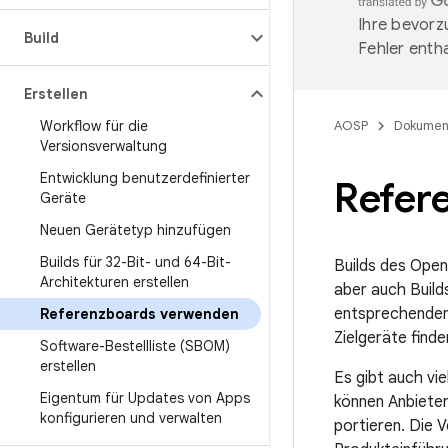
Ihre bevorz
Build
Fehler entha
Erstellen
Workflow für die
AOSP
Dokumen
Versionsverwaltung
Entwicklung benutzerdefinierter
Refer
Geräte
Neuen Gerätetyp hinzufügen
Builds für 32-Bit- und 64-Bit-
Builds des Open
Architekturen erstellen
aber auch Build
entsprechenden 
Referenzboards verwenden
Zielgeräte finde
Software-Bestellliste (SBOM)
erstellen
Es gibt auch vi
Eigentum für Updates von Apps
können Anbieter
konfigurieren und verwalten
portieren. Die 