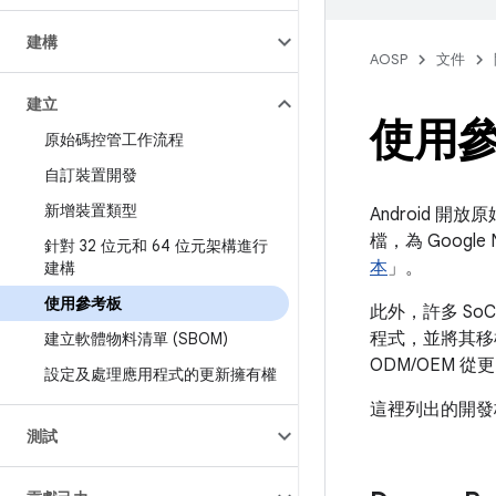
建構
AOSP
文件
建立
使用
原始碼控管工作流程
自訂裝置開發
新增裝置類型
Android 
檔，為 Googl
針對 32 位元和 64 位元架構進行
本
」。
建構
使用參考板
此外，許多 S
程式，並將其移植
建立軟體物料清單 (SBOM)
ODM/OEM
設定及處理應用程式的更新擁有權
這裡列出的開發板
測試