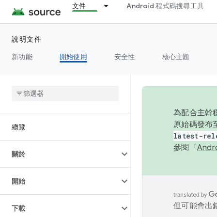
文件
Android 程式碼搜尋工具
說明文件
新功能
開始使用
安全性
核心主題
為配合主幹穩
原始碼發布至
總覽
latest-rel
參閱「
And
關於
開始
但可能會出
下載