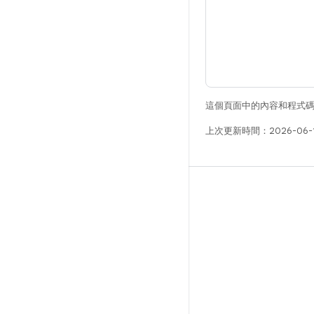
這個頁面中的內容和程式
上次更新時間：2026-06-
版本
Android 程式庫
相關規定
下載程式碼
預覽二進位檔
原廠映像檔