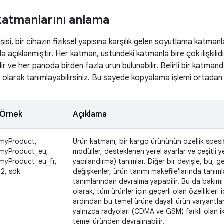
atmanlarını anlama
si, bir cihazın fiziksel yapısına karşılık gelen soyutlama katmanla
a açıklanmıştır. Her katman, üstündeki katmanla bire çok ilişkilid
ir ve her panoda birden fazla ürün bulunabilir. Belirli bir katman
 olarak tanımlayabilirsiniz. Bu sayede kopyalama işlemi ortadan 
Örnek
Açıklama
myProduct,
Ürün katmanı, bir kargo ürününün özellik spesi
myProduct_eu,
modüller, desteklenen yerel ayarlar ve çeşitli y
myProduct_eu_fr,
yapılandırma) tanımlar. Diğer bir deyişle, bu, 
j2, sdk
değişkenler, ürün tanımı makefile'larında tanımla
tanımlarından devralma yapabilir. Bu da bakımı 
olarak, tüm ürünler için geçerli olan özellikleri
ardından bu temel ürüne dayalı ürün varyantları
yalnızca radyoları (CDMA ve GSM) farklı olan i
temel üründen devralınabilir.