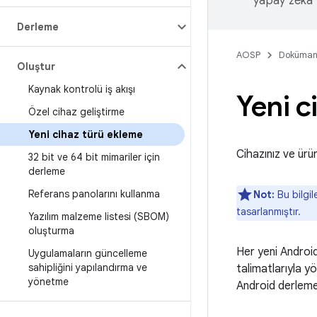
yapay zeka t
Derleme
AOSP
Doküman
Oluştur
Kaynak kontrolü iş akışı
Yeni c
Özel cihaz geliştirme
Yeni cihaz türü ekleme
Cihazınız ve ürün
32 bit ve 64 bit mimariler için
derleme
Referans panolarını kullanma
Not:
Bu bilgil
tasarlanmıştır.
Yazılım malzeme listesi (SBOM)
oluşturma
Her yeni Androi
Uygulamaların güncelleme
sahipliğini yapılandırma ve
talimatlarıyla y
yönetme
Android derleme 