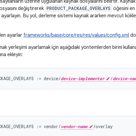
sayılanların üzerine uygulanan kaynak dosyalarını belirtir. Kaynak
osyasını değiştirerek
PRODUCT_PACKAGE_OVERLAYS
öğesini en 
a ayarlayın. Bu yol, derleme sistemi kaynak ararken mevcut kökle 
ilen ayarlar
frameworks/base/core/res/res/values/config.xml
dos
k yerleşimi ayarlamak için aşağıdaki yöntemlerden birini kullanar
na ekleyin:
CKAGE_OVERLAYS := device/
device-implementer
/
device-na
CKAGE_OVERLAYS := vendor/
vendor-name