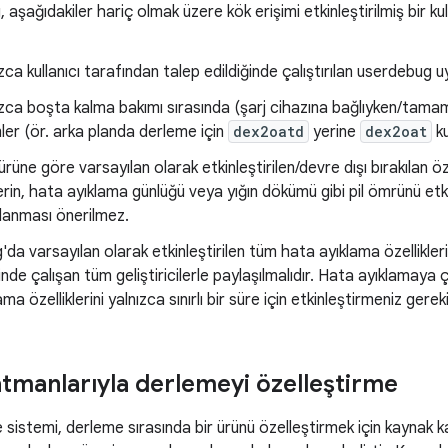
aşağıdakiler hariç olmak üzere kök erişimi etkinleştirilmiş bir ku
zca kullanıcı tarafından talep edildiğinde çalıştırılan userdebug 
ızca boşta kalma bakımı sırasında (şarj cihazına bağlıyken/tamam
mler (ör. arka planda derleme için
dex2oatd
yerine
dex2oat
ku
üne göre varsayılan olarak etkinleştirilen/devre dışı bırakılan öze
ilerin, hata ayıklama günlüğü veya yığın dökümü gibi pil ömrünü etk
ullanması önerilmez.
da varsayılan olarak etkinleştirilen tüm hata ayıklama özellikleri
inde çalışan tüm geliştiricilerle paylaşılmalıdır. Hata ayıklamaya 
ma özelliklerini yalnızca sınırlı bir süre için etkinleştirmeniz gereki
tmanlarıyla derlemeyi özelleştirme
sistemi, derleme sırasında bir ürünü özelleştirmek için kaynak ka