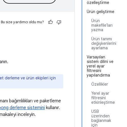
özelleştirme
Ürün geliştirme
Ürün
Bu size yardımcı oldu mu?
makefile'ları
yazma
Ürün tanımı
değişkenlerini
ayarlama
Varsayılan
anın.
sistem dilini ve
yerel ayar
filtresini
yapılandırma
ket derleme ve ürün ekipleri için
Özellikler
Yerel ayar
filtresini
anı bağımlılıkları ve paketleme
etkinleştirme
ong derleme sistemini
kullanır.
USB
 makaleyi inceleyin.
üzerinden
bağlanmak
için