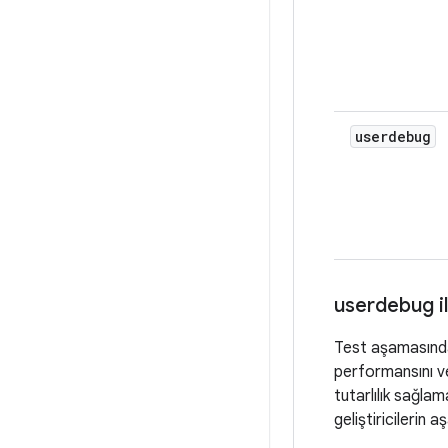
userdebug
userdebug il
Test aşamasında 
performansını ve
tutarlılık sağla
geliştiricilerin 