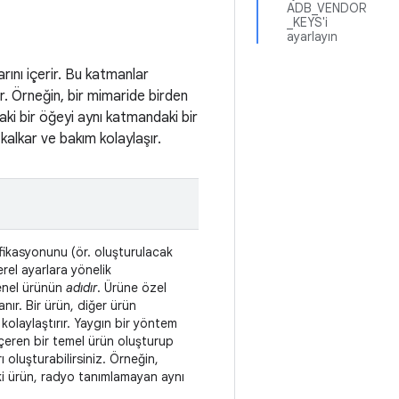
ADB_VENDOR
_KEYS'i
ayarlayın
rını içerir. Bu katmanlar
ir. Örneğin, bir mimaride birden
daki bir öğeyi aynı katmandaki bir
kalkar ve bakım kolaylaşır.
fikasyonunu (ör. oluşturulacak
erel ayarlara yönelik
genel ürünün
adıdır
. Ürüne özel
nır. Bir ürün, diğer ürün
kolaylaştırır. Yaygın bir yöntem
 içeren bir temel ürün oluşturup
 oluşturabilirsiniz. Örneğin,
ki ürün, radyo tanımlamayan aynı