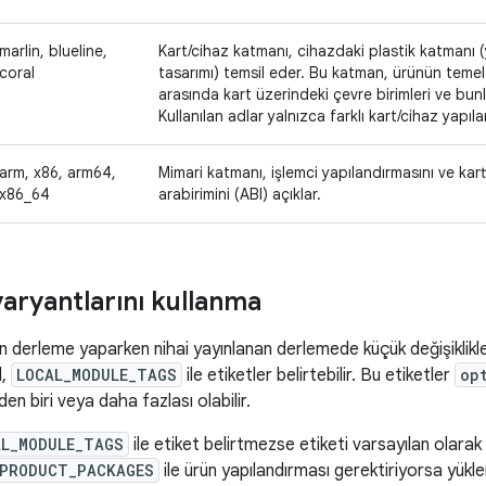
marlin, blueline,
Kart/cihaz katmanı, cihazdaki plastik katmanı (
coral
tasarımı) temsil eder. Bu katman, ürünün temel 
arasında kart üzerindeki çevre birimleri ve bunla
Kullanılan adlar yalnızca farklı kart/cihaz yapıla
arm, x86, arm64,
Mimari katmanı, işlemci yapılandırmasını ve kart
x86_64
arabirimini (ABI) açıklar.
aryantlarını kullanma
 için derleme yaparken nihai yayınlanan derlemede küçük değişiklik
l,
LOCAL_MODULE_TAGS
ile etiketler belirtebilir. Bu etiketler
op
en biri veya daha fazlası olabilir.
AL_MODULE_TAGS
ile etiket belirtmezse etiketi varsayılan olarak
PRODUCT_PACKAGES
ile ürün yapılandırması gerektiriyorsa yüklen