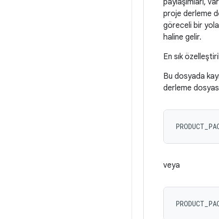
paylaşımları, var
proje derleme d
göreceli bir yol
haline gelir.
En sık özelleştir
Bu dosyada kayna
derleme dosyası
PRODUCT_PA
veya
PRODUCT_PA