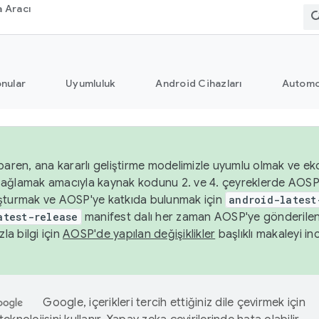
 Aracı
nular
Uyumluluk
Android Cihazları
Automo
baren, ana kararlı geliştirme modelimizle uyumlu olmak ve ek
nı sağlamak amacıyla kaynak kodunu 2. ve 4. çeyreklerde AOSP
şturmak ve AOSP'ye katkıda bulunmak için
android-latest
atest-release
manifest dalı her zaman AOSP'ye gönderile
zla bilgi için
AOSP'de yapılan değişiklikler
başlıklı makaleyi inc
Google, içerikleri tercih ettiğiniz dile çevirmek için