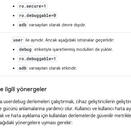
ro.secure=1
ro.debuggable=0
adb
varsayılan olarak devre dışıdır.
user
ile aynıdır. Ancak aşağıdaki istisnalar geçerlidir:
debug
etiketiyle işaretlenmiş modülleri de yükler.
ro.debuggable=1
adb
varsayılan olarak etkindir.
e ilgili yönergeler
userdebug derlemeleri çalıştırmak, cihaz geliştiricilerin gelişt
 gücünü anlamalarına yardımcı olur. Kullanıcı ve kullanıcı hata a
mak ve hata ayıklama için kullanılan derlemelerde güvenilir metri
aşağıdaki yönergelere uyması gerekir: