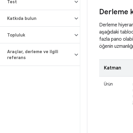
Test
Derleme k
Katkıda bulun
Derleme hiyerarşi
aşağıdaki tablod
Topluluk
fazla pano olabil
öğenin uzmanlığı
Araçlar
,
derleme ve ilgili
referans
Katman
Ürün