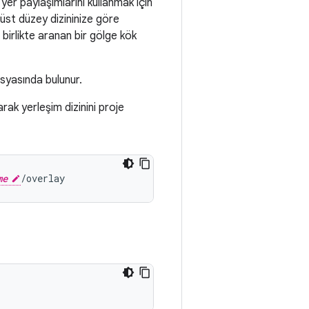
 yer paylaşımlarını kullanmak için
üst düzey dizininize göre
birlikte aranan bir gölge kök
yasında bulunur.
ak yerleşim dizinini proje
me