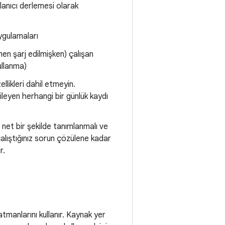
llanıcı derlemesi olarak
uygulamaları
en şarj edilmişken) çalışan
llanma)
llikleri dahil etmeyin.
ileyen herhangi bir günlük kaydı
 net bir şekilde tanımlanmalı ve
çalıştığınız sorun çözülene kadar
r.
tmanlarını kullanır. Kaynak yer