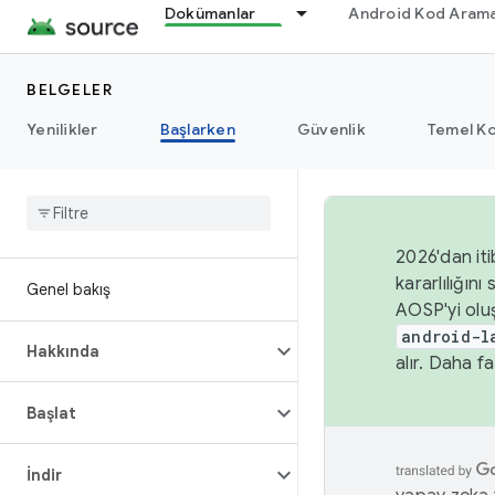
Dokümanlar
Android Kod Arama
BELGELER
Yenilikler
Başlarken
Güvenlik
Temel Ko
2026'dan iti
kararlılığı
Genel bakış
AOSP'yi olu
android-l
Hakkında
alır. Daha fa
Başlat
İndir