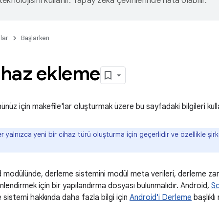
eknolojisini kullanır. Yapay zeka çevirilerinde hata olabilir.
lar
Başlarken
ihaz ekleme
ünüz için makefile'lar oluşturmak üzere bu sayfadaki bilgileri kull
er yalnızca yeni bir cihaz türü oluşturma için geçerlidir ve özellikle şir
d modülünde, derleme sistemini modül meta verileri, derleme zam
önlendirmek için bir yapılandırma dosyası bulunmalıdır. Android,
So
sistemi hakkında daha fazla bilgi için
Android'i Derleme
başlıklı