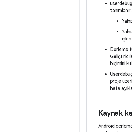
userdebug, 
tanımlanır:
Yalnı
Yaln
işle
Derleme tür
Geliştiric
biçimini k
Userdebug'
proje üzer
hata ayıkla
Kaynak ka
Android derleme 