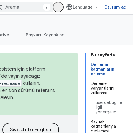
/
Oturum aç
tive
Başvuru Kaynakları
Bu sayfada
Derleme
osistem için platform
katmanlarını
anlama
'de yayınlayacağız.
-release
kullanın.
Derleme
varyantlarını
n en son sürümü referans
kullanma
eleyin.
userdebug ile
ilgili
yönergeler
Kaynak
katmanlarıyla
derlemeyi