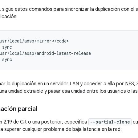
, sigue estos comandos para sincronizar la duplicación con el se
licación:
usr/local/aosp/mirror</code>

sync

usr/local/aosp/android-latest-release

r la duplicación en un servidor LAN y acceder a ella por NFS,
una unidad extraíble y pasar esa unidad entre los usuarios o la
ación parcial
ón 2.19 de Git o una posterior, especifica
--partial-clone
cu
a superar cualquier problema de baja latencia en la red: