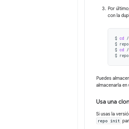
Por último
con la dup
$
cd
/
$
repo
$
cd
/
$
repo
Puedes almacena
almacenarla en 
Usa una clon
Si usas la versi
repo init
par