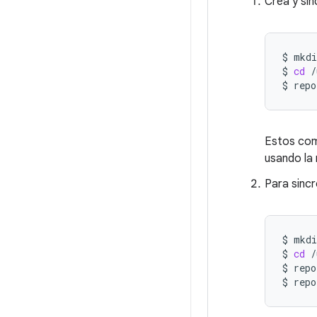
Crea y sin
$
mkdi
$
cd
/
$
repo
Estos com
usando la
Para sincr
$
mkdi
$
cd
/
$
repo
$
repo