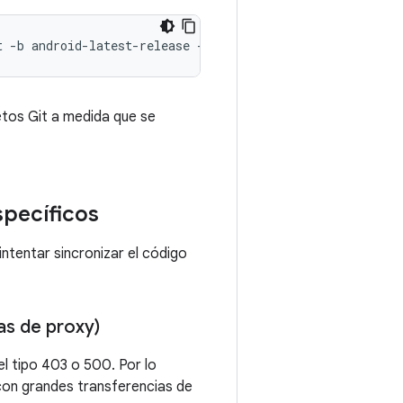
t
-b
android-latest-release
--partial-clone
--clone-filt
etos Git a medida que se
specíficos
ntentar sincronizar el código
as de proxy)
l tipo 403 o 500. Por lo
con grandes transferencias de