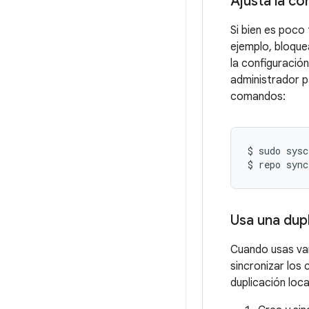
Ajusta la co
Si bien es poco
ejemplo, bloque
la configuració
administrador p
comandos:
$
sudo
sysc
$
repo
sync
Usa una dupl
Cuando usas var
sincronizar los 
duplicación loc