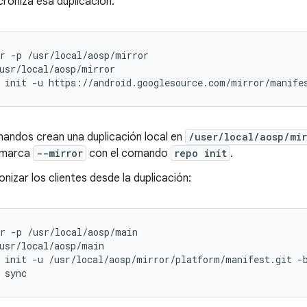
croniza esa duplicación:
r
-p
/usr/local/aosp/mirror

usr/local/aosp/mirror

init
-u
https://android.googlesource.com/mirror/manife
andos crean una duplicación local en
/user/local/aosp/mir
 marca
--mirror
con el comando
repo init
.
onizar los clientes desde la duplicación:
r
-p
/usr/local/aosp/main

usr/local/aosp/main

init
-u
/usr/local/aosp/mirror/platform/manifest.git
-