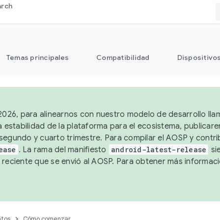
arch
Temas principales
Compatibilidad
Dispositivo
 2026, para alinearnos con nuestro modelo de desarrollo lla
a estabilidad de la plataforma para el ecosistema, publicar
segundo y cuarto trimestre. Para compilar el AOSP y contrib
ease
. La rama del manifiesto
android-latest-release
si
 reciente que se envió al AOSP. Para obtener más informac
tos
Cómo comenzar