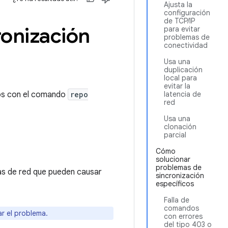
Ajusta la
configuración
de TCP/IP
ronización
para evitar
problemas de
conectividad
Usa una
duplicación
local para
evitar la
dos con el comando
repo
latencia de
red
Usa una
clonación
parcial
Cómo
solucionar
problemas de
as de red que pueden causar
sincronización
específicos
Falla de
comandos
ar el problema.
con errores
del tipo 403 o