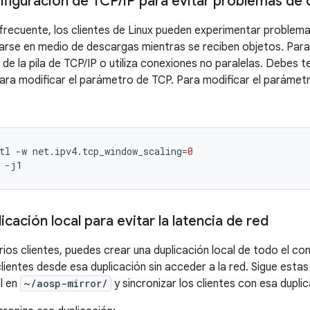
nfiguración de TCP
/
IP para evitar problemas de 
 frecuente, los clientes de Linux pueden experimentar problem
arse en medio de descargas mientras se reciben objetos. Para
n de la pila de TCP/IP o utiliza conexiones no paralelas. Debes
ara modificar el parámetro de TCP. Para modificar el parámetro
tl
-w
net.ipv4.tcp_window_scaling
=
0
icación local para evitar la latencia de red
ios clientes, puedes crear una duplicación local de todo el con
clientes desde esa duplicación sin acceder a la red. Sigue esta
al en
~/aosp-mirror/
y sincronizar los clientes con esa duplic