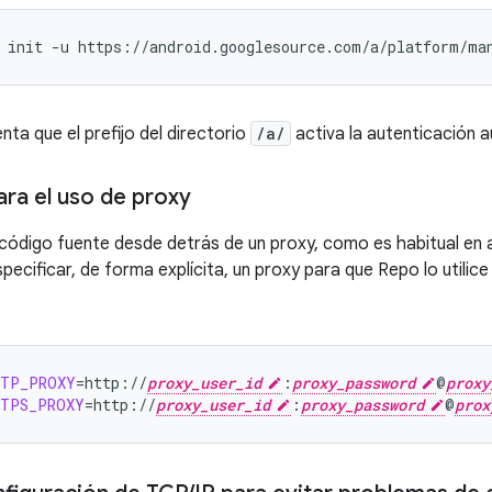
init
-u
nta que el prefijo del directorio
/a/
activa la autenticación 
ara el uso de proxy
 código fuente desde detrás de un proxy, como es habitual en
pecificar, de forma explícita, un proxy para que Repo lo utilic
TTP_PROXY
=
http://
proxy_user_id
:
proxy_password
@
proxy
TTPS_PROXY
=
http://
proxy_user_id
:
proxy_password
@
prox