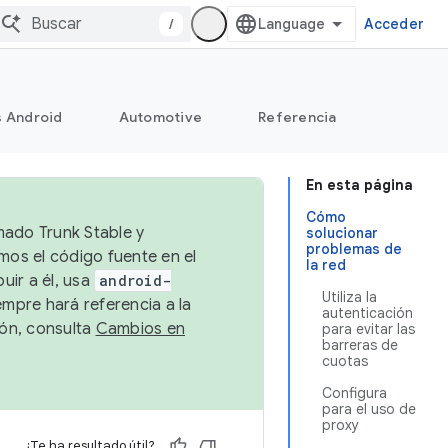
/
Acceder
s Android
Automotive
Referencia
En esta página
Cómo
mado Trunk Stable y
solucionar
problemas de
emos el código fuente en el
la red
uir a él, usa
android-
Utiliza la
empre hará referencia a la
autenticación
ión, consulta
Cambios en
para evitar las
barreras de
cuotas
Configura
para el uso de
proxy
¿Te ha resultado útil?