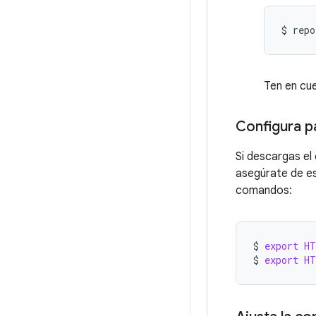
$
repo
Ten en cue
Configura p
Si descargas el
asegúrate de es
comandos:
$
export
H
$
export
H