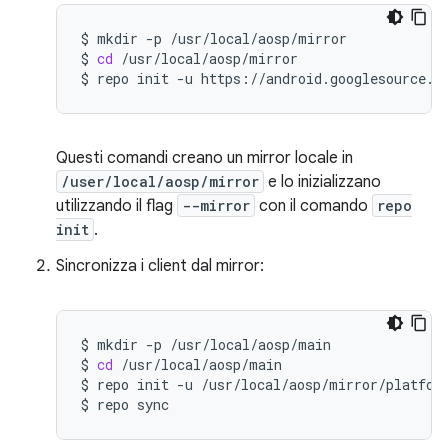
$
mkdir
-p
/usr/local/aosp/mirror

$
cd
/usr/local/aosp/mirror

$
repo
init
-u
https://android.googlesource.c
Questi comandi creano un mirror locale in
/user/local/aosp/mirror
e lo inizializzano
utilizzando il flag
--mirror
con il comando
repo
init
.
Sincronizza i client dal mirror:
$
mkdir
-p
/usr/local/aosp/main

$
cd
/usr/local/aosp/main

$
repo
init
-u
/usr/local/aosp/mirror/platfor
$
repo