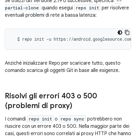
Se utilizzi Git versione 2.19 o successive, specifica
--
partial-clone
quando esegui
repo init
per risolvere
eventuali problemi di rete a bassa latenza:
$
repo
init
-u
https://android.googlesource.com/
Anziché inizializzare Repo per scaricare tutto, questo
comando scarica gli oggetti Git in base alle esigenze.
Risolvi gli errori 403 o 500
(problemi di proxy)
I comandi
repo init
o
repo sync
potrebbero non
riuscire con un errore 403 o 500. Nella maggior parte dei
casi, questi errori sono correlati ai proxy HTTP che hanno