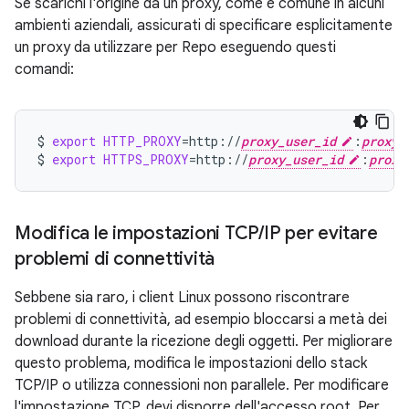
Se scarichi l'origine da un proxy, come è comune in alcuni
ambienti aziendali, assicurati di specificare esplicitamente
un proxy da utilizzare per Repo eseguendo questi
comandi:
$
export
HTTP_PROXY
=
http://
proxy_user_id
:
proxy_
$
export
HTTPS_PROXY
=
http://
proxy_user_id
:
proxy
Modifica le impostazioni TCP
/
IP per evitare
problemi di connettività
Sebbene sia raro, i client Linux possono riscontrare
problemi di connettività, ad esempio bloccarsi a metà dei
download durante la ricezione degli oggetti. Per migliorare
questo problema, modifica le impostazioni dello stack
TCP/IP o utilizza connessioni non parallele. Per modificare
l'impostazione TCP, devi disporre dell'accesso root. Per