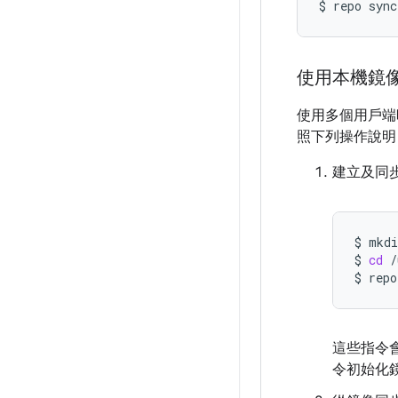
$
repo
sync
使用本機鏡
使用多個用戶端
照下列操作說
建立及同
$
mkdi
$
cd
/
$
repo
這些指令
令初始化