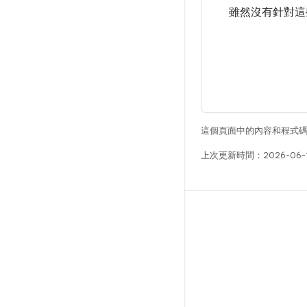
雖然沒有針對這
這個頁面中的內容和程式
上次更新時間：2026-06-
版本
Android 程式庫
相關規定
下載程式碼
預覽二進位檔