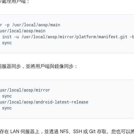
步處理用戶端：
r
-p
/usr/local/aosp/main

usr/local/aosp/main

init
-u
/usr/local/aosp/mirror/platform/manifest.git
-
伺服器同步，並將用戶端與鏡像同步：
usr/local/aosp/mirror

sync

usr/local/aosp/android-latest-release

在 LAN 伺服器上，並透過 NFS、SSH 或 Git 存取。您也