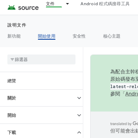
文件
Android 程式碼搜尋工具
說明文件
新功能
開始使用
安全性
核心主題
為配合主幹穩
原始碼發布至
總覽
latest-rel
參閱「
And
關於
開始
但可能會出
下載