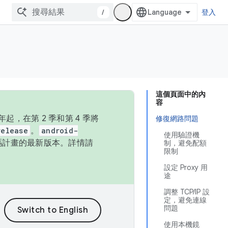
/
登入
這個頁面中的內
容
，在第 2 季和第 4 季將
修復網路問題
release
。
android-
使用驗證機
始碼計畫的最新版本。詳情請
制，避免配額
限制
設定 Proxy 用
途
調整 TCP/IP 設
定，避免連線
問題
使用本機鏡