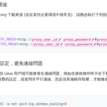
 用途
roxy 下載來源 (這在某些企業環境中很常見)，請務必執行下列指
TTP_PROXY
=
http://
proxy_user_id
:
proxy_password
@
proxy
TTPS_PROXY
=
http://
proxy_user_id
:
proxy_password
@
prox
P 設定，避免連線問題
但 Linux 用戶端可能會發生連線問題，例如在接收物件時卡在
IP 堆疊的設定，或使用非平行連線。您必須具備根存取權，才能修改
tl
-w
net.ipv4.tcp_window_scaling
=
0