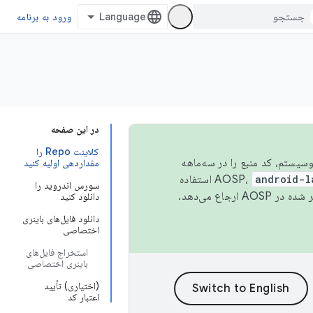
ورود به برنامه
در این صفحه
کلاینت Repo را
 اکوسیستم، کد منبع را در سه‌ماهه
مقداردهی اولیه کنید
android-l
استفاده
سورس اندروید را
همیشه به جدیدترین نسخه منتشر شده در AOSP ارجاع می‌دهد.
دانلود کنید
دانلود فایل‌های باینری
اختصاصی
استخراج فایل‌های
باینری اختصاصی
(اختیاری) تأیید
اعتبار کد