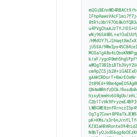
mQGiBEnnWD4RBACt9/h
lFhpHawsVAcFlmi7f7j
8tR1cXb197Ob8kOfQB3
u4PVgChaAJzTYJ1EG+U
wNj96SA8BL+a1OoEUUf
/HMdOY7LJlHaqtXmZxX
jU5SA/9WwIps4SC84ie
MGSa1gA8s4iQbsKNWPg
b/aF/ygcR8mh5hgUfpF
aWQgT3BlbiBTb3VyY2U
cm9pZC5jb20+iGAEExE
gAAKCRDorT+BmrEOeNr
2t09Ed+9Bm4gmEO5Ag0
QN4mWRhfzDOk/Rosdb0
hisyEmmHv6U8gUb/xHL
C2b1TvVk9PryzmE4BPI
LWBGWE0znfRrnczI5p4
OgTg7Cow+8PRaTkJEW5
pK+KMs/s3r6nJrnYLTf
KZ8laHRARonte394hid
N8bTyOJo856qg4oOEzK