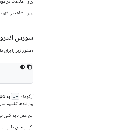
برای اطلاعات در مو
برای مشاهده‌ی فهرستی ا
سورس اندروید
دستور زیر را برای د
آرگومان
-c
به Repo دستور می‌دهد که شاخه مانیفست فعلی را از سرور دریافت کند. دستور
بین نخ‌ها تقسیم می‌
این عمل باید کمی ب
اگر در حین دانلود ب