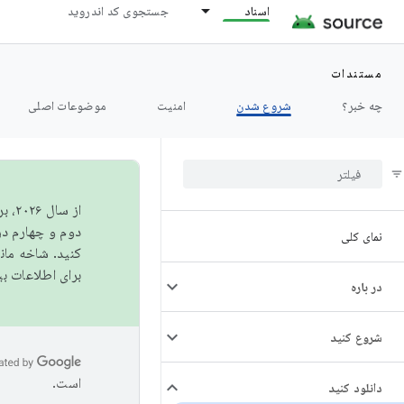
اسناد
جستجوی کد اندروید
مستندات
چه خبر؟
شروع شدن
امنیت
موضوعات اصلی
از 
دوم و چهارم در AOSP منتشر خواهیم کرد. برای ساخت و مشارکت در 
نمای کلی
کنید. شاخه ما
برای اطلاعات ب
در باره
شروع کنید
است.
دانلود کنید