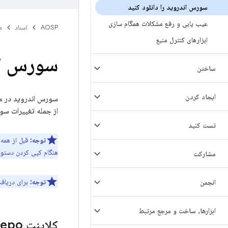
سورس اندروید را دانلود کنید
عیب یابی و رفع مشکلات همگام سازی
AOSP
اسناد
ش
ابزارهای کنترل منبع
سورس اند
ساختن
ايجاد كردن
سورس اندروید در مج
از جمله تغییرات سو
تست کنید
توجه:
قبل از همه
هنگام کپی کردن دستور
مشارکت
توجه:
برای دریاف
انجمن
ابزارها، ساخت و مرجع مرتبط
کلاینت Repo را مقداردهی اولیه کنید