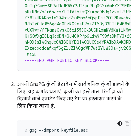
OgTg7Cow+8PRaTkJEW5Y2JIZpnRUq0CYxAmHYX79EMKH
pK+KMs/s3r6nJrnYLTfdZhtmQXimpoDMJg1zxmL8UfNU
KZ8laHRARonte394hidZzM5nb6hQvpPjt2OlPRsyqVxw4
N8bTyOJo856qg4oOEzKG9eeF7oaZTYBy33BTL0408sEB
vUXRwm/fFKgpsOysxC6xi553CxBUCH2omNV6Ka1LNMwzS
G1S8fXgE0Lq3cdDM/GJ4QXP/p6LiwNF99faDMTV3+2SA
hN0DlsIw8hqJc0WISQQYEQIACQUCSedYRAIbDAAKCRDo
EXzeoxcdoafxqf6gZlJZlACgkWF7wi2YLW3Oa+jv2QST
=Wi5D
-----END PGP PUBLIC KEY BLOCK-----
अपनी GnuPG कुंजी डेटाबेस में सार्वजनिक कुंजी डालने के
लिए, यह कमांड चलाएं. कुंजी का इस्तेमाल, रिलीज़ को
दिखाने वाले एनोटेट किए गए टैग पर हस्ताक्षर करने के
लिए किया जाता है.
gpg
--import
keyfile.asc