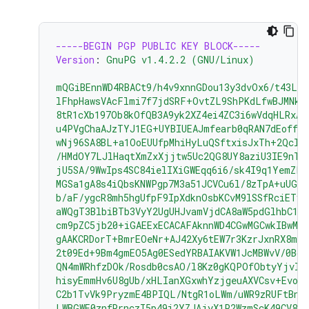
-----BEGIN PGP PUBLIC KEY BLOCK-----
Version
:
GnuPG v1.4.2.2 (GNU/Linux)
mQGiBEnnWD4RBACt9/h4v9xnnGDou13y3dvOx6/t43LP
lFhpHawsVAcFlmi7f7jdSRF+OvtZL9ShPKdLfwBJMNkU
8tR1cXb197Ob8kOfQB3A9yk2XZ4ei4ZC3i6wVdqHLRxAB
u4PVgChaAJzTYJ1EG+UYBIUEAJmfearb0qRAN7dEoff0F
wNj96SA8BL+a1OoEUUfpMhiHyLuQSftxisJxTh+2Qclz
/HMdOY7LJlHaqtXmZxXjjtw5Uc2QG8UY8aziU3IE9nTj
jU5SA/9WwIps4SC84ielIXiGWEqq6i6/sk4I9q1YemZF2
MGSa1gA8s4iQbsKNWPgp7M3a51JCVCu6l/8zTpA+uUGap
b/aF/ygcR8mh5hgUfpF9IpXdknOsbKCvM9lSSfRciETyk
aWQgT3BlbiBTb3VyY2UgUHJvamVjdCA8aW5pdGlhbC1j
cm9pZC5jb20+iGAEExECACAFAknnWD4CGwMGCwkIBwMC
gAAKCRDorT+BmrEOeNr+AJ42Xy6tEW7r3KzrJxnRX8mi
2t09Ed+9Bm4gmEO5Ag0ESedYRBAIAKVW1JcMBWvV/0Bo9
QN4mWRhfzDOk/Rosdb0csAO/l8Kz0gKQPOfObtyYjvI8
hisyEmmHv6U8gUb/xHLIanXGxwhYzjgeuAXVCsv+EvoP
C2b1TvVk9PryzmE4BPIQL/NtgR1oLWm/uWR9zRUFtBnE4
LWBGWE0znfRrnczI5p49i2YZJAjyX1P2WzmScK49CV82