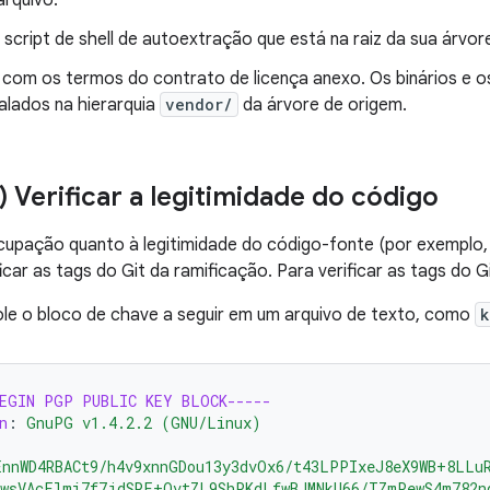
arquivo.
script de shell de autoextração que está na raiz da sua árvo
com os termos do contrato de licença anexo. Os binários e o
alados na hierarquia
vendor/
da árvore de origem.
) Verificar a legitimidade do código
upação quanto à legitimidade do código-fonte (por exemplo, 
car as tags do Git da ramificação. Para verificar as tags do Gi
ole o bloco de chave a seguir em um arquivo de texto, como
k
BEGIN PGP PUBLIC KEY BLOCK-----
n
:
GnuPG v1.4.2.2 (GNU/Linux)
EnnWD4RBACt9/h4v9xnnGDou13y3dvOx6/t43LPPIxeJ8eX9WB+8LLu
awsVAcFlmi7f7jdSRF+OvtZL9ShPKdLfwBJMNkU66/TZmPewS4m782n