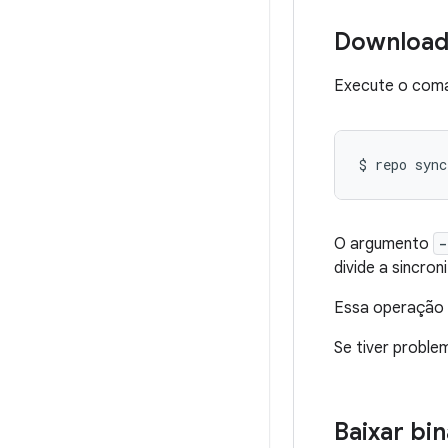
Download
Execute o coman
$
repo
sync
O argumento
-
divide a sincro
Essa operação 
Se tiver proble
Baixar bi