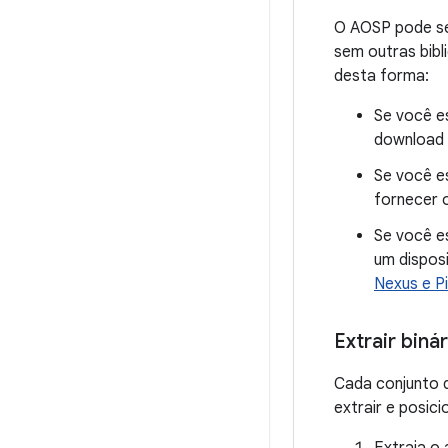
O AOSP pode se
sem outras bibl
desta forma:
Se você e
download 
Se você e
fornecer o
Se você es
um disposi
Nexus e Pi
Extrair biná
Cada conjunto 
extrair e posic