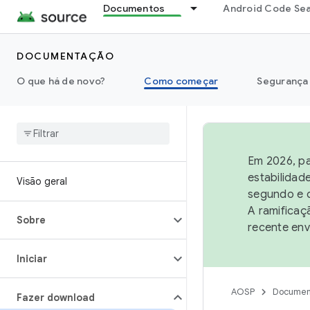
Documentos
Android Code Se
DOCUMENTAÇÃO
O que há de novo?
Como começar
Segurança
Em 2026, pa
estabilidad
Visão geral
segundo e q
A ramificaç
Sobre
recente env
Iniciar
AOSP
Documen
Fazer download