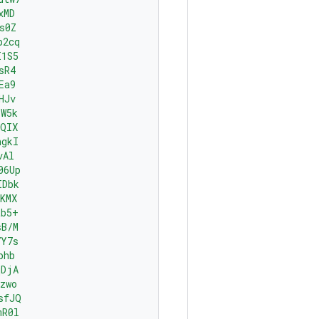
xMD
s0Z
p2cq
I1S5
sR4
Ea9
HJv
YW5k
AQIX
ngkI
vAl
06Up
IDbk
KMX
tb5+
sB/M
7Y7s
phb
qDjA
zwo
sfJQ
mR0l