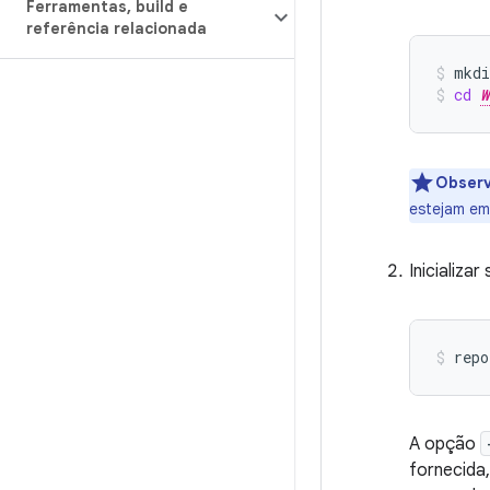
Ferramentas
,
build e
referência relacionada
mkdi
cd
W
Obser
estejam em
Inicializa
repo
A opção
fornecida