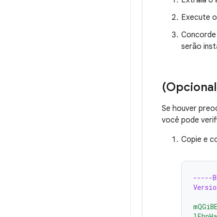
Extraia o 
Execute o 
Concorde 
serão inst
(Opcional
Se houver preoc
você pode verifi
Copie e c
-----
Versio
mQGiB
lFhpH