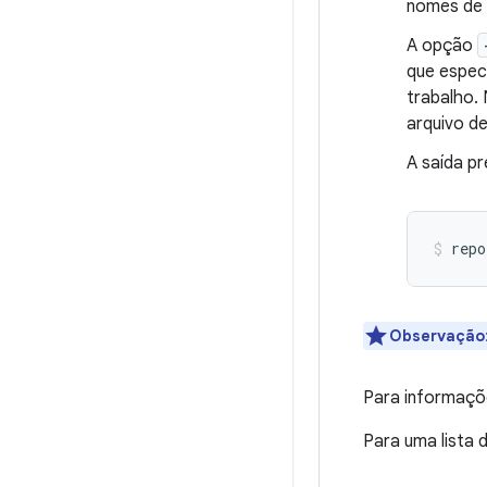
nomes de 
A opção
que especi
trabalho.
arquivo d
A saída p
repo
Observação
Para informaçõ
Para uma lista