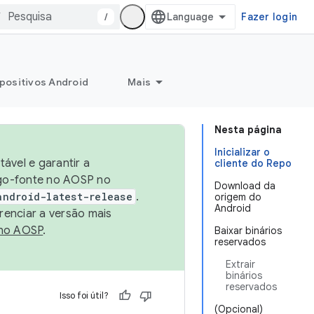
/
Fazer login
positivos Android
Mais
Nesta página
Inicializar o
ável e garantir a
cliente do Repo
igo-fonte no AOSP no
Download da
android-latest-release
.
origem do
Android
renciar a versão mais
no AOSP
.
Baixar binários
reservados
Extrair
binários
reservados
Isso foi útil?
(Opcional)