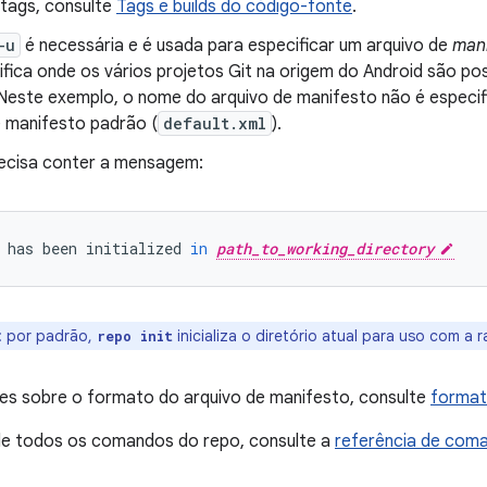
tags, consulte
Tags e builds do código-fonte
.
-u
é necessária e é usada para especificar um arquivo de
man
fica onde os vários projetos Git na origem do Android são pos
 Neste exemplo, o nome do arquivo de manifesto não é especi
e manifesto padrão (
default.xml
).
recisa conter a mensagem:
has
been
initialized
in
path_to_working_directory
:
por padrão,
inicializa o diretório atual para uso com a 
repo init
es sobre o formato do arquivo de manifesto, consulte
format
 de todos os comandos do repo, consulte a
referência de com