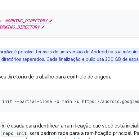
r
WORKING_DIRECTORY
ORKING_DIRECTORY
vação
:
é possível ter mais de uma versão do Android na sua máqui
 diretórios separados. Cada finalização e build usa 300 GB de espa
r seu diretório de trabalho para controle de origem:
init
--partial-clone
-b
main
-u
https://android.google
-b
é usada para identificar a ramificação que você está inicial
,
repo init
será padronizada para a ramificação principal. Pa