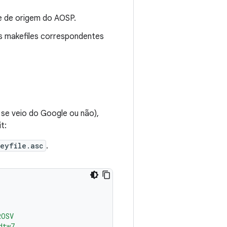
re de origem do AOSP.
s makefiles correspondentes
se veio do Google ou não),
t:
eyfile.asc
.
ROSV
dtw7