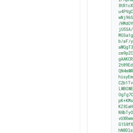
8tR1cX
u4PVgC
wNj96
/HMdO
jU5SA/
MGSa1g
b/aF/y
aWQgT3
cm9pZC
gAAKC
2t09Ed
QN4mW
hisyE
C2b1Tv
LWBGW
OgTg7
pK+KM
KZ8laH
N8bTy
vUXRwm
G1S8f
hN0Dl