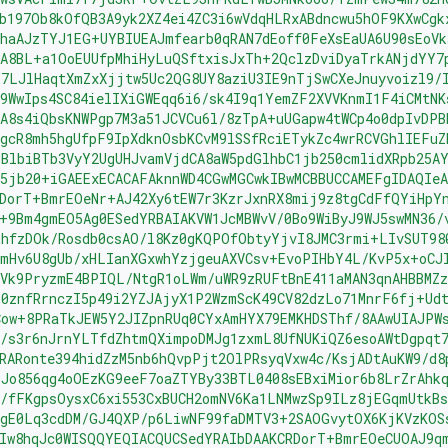
b197Ob8kOfQB3A9yk2XZ4ei4ZC3i6wVdqHLRxABdncwu5hOF9KXwCgk
haAJzTYJ1EG+UYBIUEAJmfearb0qRAN7dEoff0FeXsEaUA6U90sEoVk
SA8BL+a1OoEUUfpMhiHyLuQSftxisJxTh+2QclzDviDyaTrkANjdYY7
Y7LJlHaqtXmZxXjjtw5Uc2QG8UY8aziU3IE9nTjSwCXeJnuyvoizl9/
9WwIps4SC84ielIXiGWEqq6i6/sk4I9q1YemZF2XVVKnmI1F4iCMtNK
A8s4iQbsKNWPgp7M3a51JCVCu6l/8zTpA+uUGapw4tWCp4o0dpIvDPB
gcR8mh5hgUfpF9IpXdknOsbKCvM9lSSfRciETykZc4wrRCVGhlIEFuZ
BlbiBTb3VyY2UgUHJvamVjdCA8aW5pdGlhbC1jb250cmlidXRpb25A
5jb20+iGAEExECACAFAknnWD4CGwMGCwkIBwMCBBUCCAMEFgIDAQIe
RDorT+BmrEOeNr+AJ42Xy6tEW7r3KzrJxnRX8mij9z8tgCdFfQYiHpY
+9Bm4gmEO5Ag0ESedYRBAIAKVW1JcMBWvV/0Bo9WiByJ9WJ5swMN36/
RhfzDOk/Rosdb0csAO/l8Kz0gKQPOfObtyYjvI8JMC3rmi+LIvSUT98
mmHv6U8gUb/xHLIanXGxwhYzjgeuAXVCsv+EvoPIHbY4L/KvP5x+oCJ
Vk9PryzmE4BPIQL/NtgR1oLWm/uWR9zRUFtBnE411aMAN3qnAHBBMZz
E0znfRrnczI5p49i2YZJAjyX1P2WzmScK49CV82dzLo71MnrF6fj+Ud
Cow+8PRaTkJEW5Y2JIZpnRUq0CYxAmHYX79EMKHDSThf/8AAwUIAJPW
s/s3r6nJrnYLTfdZhtmQXimpoDMJg1zxmL8UfNUKiQZ6esoAWtDgpqt
RARonte394hidZzM5nb6hQvpPjt2OlPRsyqVxw4c/KsjADtAuKW9/d8
OJo856qg4oOEzKG9eeF7oaZTYBy33BTL0408sEBxiMior6b8LrZrAhk
/fFKgpsOysxC6xi553CxBUCH2omNV6Ka1LNMwzSp9ILz8jEGqmUtkBs
XgE0Lq3cdDM/GJ4QXP/p6LiwNF99faDMTV3+2SAOGvytOX6KjKVzKOS
sIw8hqJc0WISQQYEQIACQUCSedYRAIbDAAKCRDorT+BmrEOeCUOAJ9q