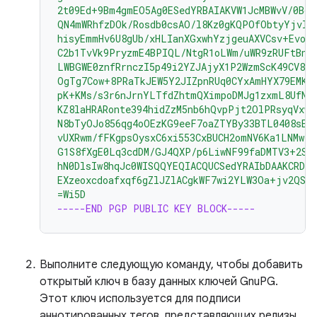
2t09Ed+9Bm4gmEO5Ag0ESedYRBAIAKVW1JcMBWvV/0Bo9
QN4mWRhfzDOk/Rosdb0csAO/l8Kz0gKQPOfObtyYjvI8
hisyEmmHv6U8gUb/xHLIanXGxwhYzjgeuAXVCsv+EvoP
C2b1TvVk9PryzmE4BPIQL/NtgR1oLWm/uWR9zRUFtBnE4
LWBGWE0znfRrnczI5p49i2YZJAjyX1P2WzmScK49CV82
OgTg7Cow+8PRaTkJEW5Y2JIZpnRUq0CYxAmHYX79EMKH
pK+KMs/s3r6nJrnYLTfdZhtmQXimpoDMJg1zxmL8UfNU
KZ8laHRARonte394hidZzM5nb6hQvpPjt2OlPRsyqVxw4
N8bTyOJo856qg4oOEzKG9eeF7oaZTYBy33BTL0408sEB
vUXRwm/fFKgpsOysxC6xi553CxBUCH2omNV6Ka1LNMwzS
G1S8fXgE0Lq3cdDM/GJ4QXP/p6LiwNF99faDMTV3+2SA
hN0DlsIw8hqJc0WISQQYEQIACQUCSedYRAIbDAAKCRDo
EXzeoxcdoafxqf6gZlJZlACgkWF7wi2YLW3Oa+jv2QST
=Wi5D
-----END PGP PUBLIC KEY BLOCK-----
Выполните следующую команду, чтобы добавить
открытый ключ в базу данных ключей GnuPG.
Этот ключ используется для подписи
аннотированных тегов, представляющих релизы.