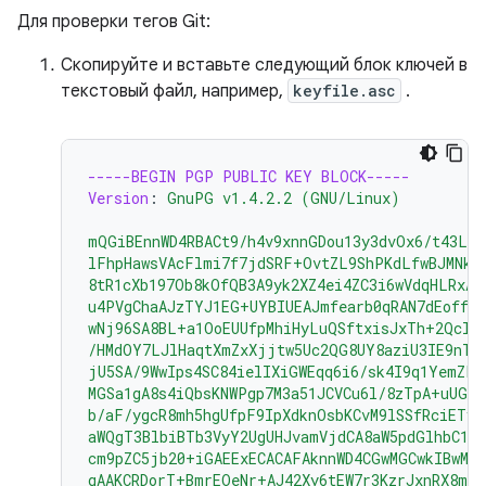
Для проверки тегов Git:
Скопируйте и вставьте следующий блок ключей в
текстовый файл, например,
keyfile.asc
.
-----BEGIN PGP PUBLIC KEY BLOCK-----
Version
:
GnuPG v1.4.2.2 (GNU/Linux)
mQGiBEnnWD4RBACt9/h4v9xnnGDou13y3dvOx6/t43LP
lFhpHawsVAcFlmi7f7jdSRF+OvtZL9ShPKdLfwBJMNkU
8tR1cXb197Ob8kOfQB3A9yk2XZ4ei4ZC3i6wVdqHLRxAB
u4PVgChaAJzTYJ1EG+UYBIUEAJmfearb0qRAN7dEoff0F
wNj96SA8BL+a1OoEUUfpMhiHyLuQSftxisJxTh+2Qclz
/HMdOY7LJlHaqtXmZxXjjtw5Uc2QG8UY8aziU3IE9nTj
jU5SA/9WwIps4SC84ielIXiGWEqq6i6/sk4I9q1YemZF2
MGSa1gA8s4iQbsKNWPgp7M3a51JCVCu6l/8zTpA+uUGap
b/aF/ygcR8mh5hgUfpF9IpXdknOsbKCvM9lSSfRciETyk
aWQgT3BlbiBTb3VyY2UgUHJvamVjdCA8aW5pdGlhbC1j
cm9pZC5jb20+iGAEExECACAFAknnWD4CGwMGCwkIBwMC
gAAKCRDorT+BmrEOeNr+AJ42Xy6tEW7r3KzrJxnRX8mi