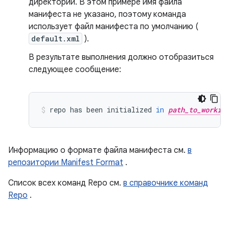
директории. В этом примере имя файла
манифеста не указано, поэтому команда
использует файл манифеста по умолчанию (
default.xml
).
В результате выполнения должно отобразиться
следующее сообщение:
repo
has
been
initialized
in
path_to_workin
Информацию о формате файла манифеста см.
в
репозитории Manifest Format
.
Список всех команд Repo см.
в справочнике команд
Repo
.