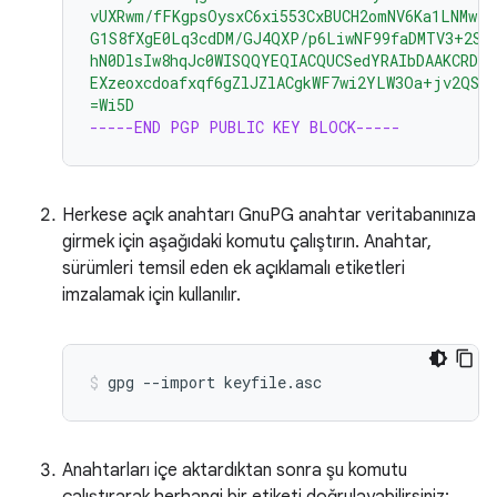
vUXRwm/fFKgpsOysxC6xi553CxBUCH2omNV6Ka1LNMwzS
G1S8fXgE0Lq3cdDM/GJ4QXP/p6LiwNF99faDMTV3+2SA
hN0DlsIw8hqJc0WISQQYEQIACQUCSedYRAIbDAAKCRDo
EXzeoxcdoafxqf6gZlJZlACgkWF7wi2YLW3Oa+jv2QST
=Wi5D
-----END PGP PUBLIC KEY BLOCK-----
Herkese açık anahtarı GnuPG anahtar veritabanınıza
girmek için aşağıdaki komutu çalıştırın. Anahtar,
sürümleri temsil eden ek açıklamalı etiketleri
imzalamak için kullanılır.
gpg
--import
keyfile.asc
Anahtarları içe aktardıktan sonra şu komutu