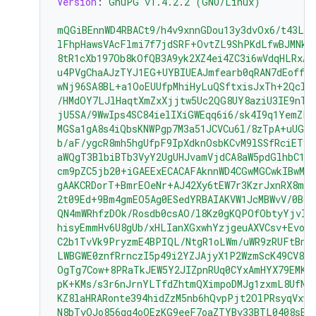
Version
:
GnuPG v1.4.2.2 (GNU/Linux)
mQGiBEnnWD4RBACt9/h4v9xnnGDou13y3dvOx6/t43LP
lFhpHawsVAcFlmi7f7jdSRF+OvtZL9ShPKdLfwBJMNkU
8tR1cXb197Ob8kOfQB3A9yk2XZ4ei4ZC3i6wVdqHLRxAB
u4PVgChaAJzTYJ1EG+UYBIUEAJmfearb0qRAN7dEoff0F
wNj96SA8BL+a1OoEUUfpMhiHyLuQSftxisJxTh+2Qclz
/HMdOY7LJlHaqtXmZxXjjtw5Uc2QG8UY8aziU3IE9nTj
jU5SA/9WwIps4SC84ielIXiGWEqq6i6/sk4I9q1YemZF2
MGSa1gA8s4iQbsKNWPgp7M3a51JCVCu6l/8zTpA+uUGap
b/aF/ygcR8mh5hgUfpF9IpXdknOsbKCvM9lSSfRciETyk
aWQgT3BlbiBTb3VyY2UgUHJvamVjdCA8aW5pdGlhbC1j
cm9pZC5jb20+iGAEExECACAFAknnWD4CGwMGCwkIBwMC
gAAKCRDorT+BmrEOeNr+AJ42Xy6tEW7r3KzrJxnRX8mi
2t09Ed+9Bm4gmEO5Ag0ESedYRBAIAKVW1JcMBWvV/0Bo9
QN4mWRhfzDOk/Rosdb0csAO/l8Kz0gKQPOfObtyYjvI8
hisyEmmHv6U8gUb/xHLIanXGxwhYzjgeuAXVCsv+EvoP
C2b1TvVk9PryzmE4BPIQL/NtgR1oLWm/uWR9zRUFtBnE4
LWBGWE0znfRrnczI5p49i2YZJAjyX1P2WzmScK49CV82
OgTg7Cow+8PRaTkJEW5Y2JIZpnRUq0CYxAmHYX79EMKH
pK+KMs/s3r6nJrnYLTfdZhtmQXimpoDMJg1zxmL8UfNU
KZ8laHRARonte394hidZzM5nb6hQvpPjt2OlPRsyqVxw4
N8bTyOJo856qg4oOEzKG9eeF7oaZTYBy33BTL0408sEB