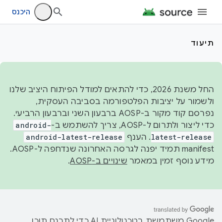
היכנס
תיעוד
החל משנת 2026, כדי להתאים למודל הפיתוח היציב שלנו
ולשמור על יציבות הפלטפורמה בסביבה העסקית,
נפרסם קוד מקור ב-AOSP ברבעון השני וברבעון הרביעי.
כדי ליצור ולתרום ל-AOSP, צריך להשתמש ב-
android-
latest-release
. הענף
android-latest-release
manifest תמיד יפנה לגרסה האחרונה שנדחפה ל-AOSP.
מידע נוסף זמין במאמר
שינויים ב-AOSP
.
‫Google משתמשת בטכנולוגיית AI כדי לתרגם תוכן