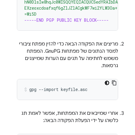
hN0DlsIw8hqJc0WISQQYEQIACQUCSedYRAIbDAAKCRDo
EXzeoxcdoafxqf6gZlJZlACgkWF7wi2YLW3Oa+jv2QST
=Wi5D
-----END PGP PUBLIC KEY BLOCK-----
מריצים את הפקודה הבאה כדי להזין מפתח ציבורי
למסד הנתונים של מפתחות GnuPG. המפתח
משמש לחתימה על תגים עם הערות שמייצגים
גרסאות.
gpg
--import
keyfile.asc
אחרי שמייבאים את המפתחות, אפשר לאמת תג
כלשהו על ידי הפעלת הפקודה הבאה: