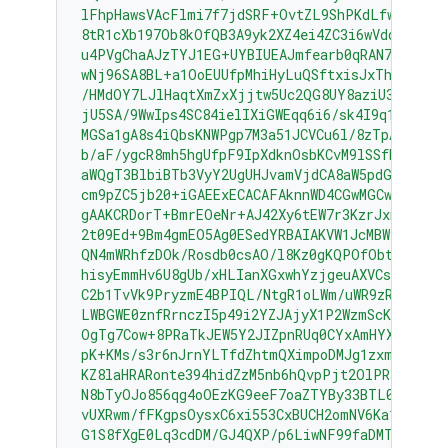
lFhpHawsVAcFlmi7f7jdSRF+OvtZL9ShPKdLfwBJMNkU
8tR1cXb197Ob8kOfQB3A9yk2XZ4ei4ZC3i6wVdqHLRxAB
u4PVgChaAJzTYJ1EG+UYBIUEAJmfearb0qRAN7dEoff0F
wNj96SA8BL+a1OoEUUfpMhiHyLuQSftxisJxTh+2Qclz
/HMdOY7LJlHaqtXmZxXjjtw5Uc2QG8UY8aziU3IE9nTj
jU5SA/9WwIps4SC84ielIXiGWEqq6i6/sk4I9q1YemZF2
MGSa1gA8s4iQbsKNWPgp7M3a51JCVCu6l/8zTpA+uUGap
b/aF/ygcR8mh5hgUfpF9IpXdknOsbKCvM9lSSfRciETyk
aWQgT3BlbiBTb3VyY2UgUHJvamVjdCA8aW5pdGlhbC1j
cm9pZC5jb20+iGAEExECACAFAknnWD4CGwMGCwkIBwMC
gAAKCRDorT+BmrEOeNr+AJ42Xy6tEW7r3KzrJxnRX8mi
2t09Ed+9Bm4gmEO5Ag0ESedYRBAIAKVW1JcMBWvV/0Bo9
QN4mWRhfzDOk/Rosdb0csAO/l8Kz0gKQPOfObtyYjvI8
hisyEmmHv6U8gUb/xHLIanXGxwhYzjgeuAXVCsv+EvoP
C2b1TvVk9PryzmE4BPIQL/NtgR1oLWm/uWR9zRUFtBnE4
LWBGWE0znfRrnczI5p49i2YZJAjyX1P2WzmScK49CV82
OgTg7Cow+8PRaTkJEW5Y2JIZpnRUq0CYxAmHYX79EMKH
pK+KMs/s3r6nJrnYLTfdZhtmQXimpoDMJg1zxmL8UfNU
KZ8laHRARonte394hidZzM5nb6hQvpPjt2OlPRsyqVxw4
N8bTyOJo856qg4oOEzKG9eeF7oaZTYBy33BTL0408sEB
vUXRwm/fFKgpsOysxC6xi553CxBUCH2omNV6Ka1LNMwzS
G1S8fXgE0Lq3cdDM/GJ4QXP/p6LiwNF99faDMTV3+2SA