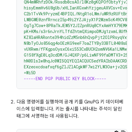
QN4mWRhfzDOk/Rosdb0csAO/l8Kz0gKQPOfObtyYjvI8
hisyEmmHv6U8gUb/xHLIanXGxwhYzjgeuAXVCsv+EvoP
C2b1TvVk9PryzmE4BPIQL/NtgR1oLWm/uWR9zRUFtBnE4
LWBGWE0znfRrnczI5p49i2YZJAjyX1P2WzmScK49CV82
OgTg7Cow+8PRaTkJEW5Y2JIZpnRUq0CYxAmHYX79EMKH
pK+KMs/s3r6nJrnYLTfdZhtmQXimpoDMJg1zxmL8UfNU
KZ8laHRARonte394hidZzM5nb6hQvpPjt2OlPRsyqVxw4
N8bTyOJo856qg4oOEzKG9eeF7oaZTYBy33BTL0408sEB
vUXRwm/fFKgpsOysxC6xi553CxBUCH2omNV6Ka1LNMwzS
G1S8fXgE0Lq3cdDM/GJ4QXP/p6LiwNF99faDMTV3+2SA
hN0DlsIw8hqJc0WISQQYEQIACQUCSedYRAIbDAAKCRDo
EXzeoxcdoafxqf6gZlJZlACgkWF7wi2YLW3Oa+jv2QST
=Wi5D
-----END PGP PUBLIC KEY BLOCK-----
다음 명령어를 실행하여 공개 키를 GnuPG 키 데이터베
이스에 입력합니다. 키는 출시를 나타내는 주석이 달린
태그에 서명하는 데 사용됩니다.