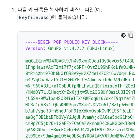
다음 키 블록을 복사하여 텍스트 파일(예:
keyfile.asc
)에 붙여넣습니다.
-----BEGIN PGP PUBLIC KEY BLOCK-----
Version
:
GnuPG v1.4.2.2 (GNU/Linux)
mQGiBEnnWD4RBACt9/h4v9xnnGDou13y3dvOx6/t43LP
lFhpHawsVAcFlmi7f7jdSRF+OvtZL9ShPKdLfwBJMNkU
8tR1cXb197Ob8kOfQB3A9yk2XZ4ei4ZC3i6wVdqHLRxAB
u4PVgChaAJzTYJ1EG+UYBIUEAJmfearb0qRAN7dEoff0F
wNj96SA8BL+a1OoEUUfpMhiHyLuQSftxisJxTh+2Qclz
/HMdOY7LJlHaqtXmZxXjjtw5Uc2QG8UY8aziU3IE9nTj
jU5SA/9WwIps4SC84ielIXiGWEqq6i6/sk4I9q1YemZF2
MGSa1gA8s4iQbsKNWPgp7M3a51JCVCu6l/8zTpA+uUGap
b/aF/ygcR8mh5hgUfpF9IpXdknOsbKCvM9lSSfRciETyk
aWQgT3BlbiBTb3VyY2UgUHJvamVjdCA8aW5pdGlhbC1j
cm9pZC5jb20+iGAEExECACAFAknnWD4CGwMGCwkIBwMC
gAAKCRDorT+BmrEOeNr+AJ42Xy6tEW7r3KzrJxnRX8mi
2t09Ed+9Bm4gmEO5Ag0ESedYRBAIAKVW1JcMBWvV/0Bo9