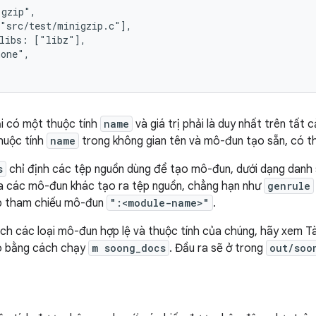
gzip",

"src/test/minigzip.c"],

libs: ["libz"],

one",

i có một thuộc tính
name
và giá trị phải là duy nhất trên tất 
thuộc tính
name
trong không gian tên và mô-đun tạo sẵn, có thể
s
chỉ định các tệp nguồn dùng để tạo mô-đun, dưới dạng danh
ủa các mô-đun khác tạo ra tệp nguồn, chẳng hạn như
genrule
p tham chiếu mô-đun
":<module-name>"
.
h các loại mô-đun hợp lệ và thuộc tính của chúng, hãy xem T
o bằng cách chạy
m soong_docs
. Đầu ra sẽ ở trong
out/soo