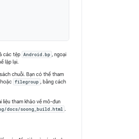
cả các tệp
Android.bp
, ngoại
 lặp lại.
 sách chuỗi. Bạn có thể tham
hoặc
filegroup
, bằng cách
ài liệu tham khảo về mô-đun
ng/docs/soong_build.html
.