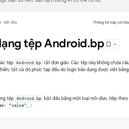
gữ bạn ưu tiên. Bản dịch bằng AI có thể có lỗi.
Bắt đầu
Thông tin này có hữu
dạng tệp Android
.
bp
các tệp
Android.bp
rất đơn giản. Các tệp này không chứa câu
khiển; tất cả độ phức tạp đều do logic bản dựng được viết bằng 
ong tệp
Android.bp
bắt đầu bằng một loại mô-đun, tiếp theo 
me: "value",
: