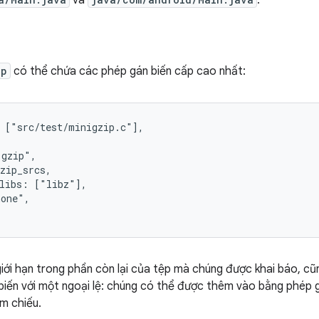
và
.
bp
có thể chứa các phép gán biến cấp cao nhất:
 ["src/test/minigzip.c"],

gzip",

zip_srcs,

libs: ["libz"],

one",

iới hạn trong phần còn lại của tệp mà chúng được khai báo, cũn
 biến với một ngoại lệ: chúng có thể được thêm vào bằng phép
m chiếu.