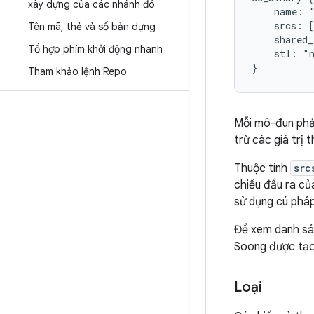
xây dựng của các nhánh đó
    name: "
    srcs: [
Tên mã
,
thẻ và số bản dựng
    shared_
Tổ hợp phím khởi động nhanh
    stl: "n
Tham khảo lệnh Repo
Mỗi mô-đun phả
trừ các giá trị 
Thuộc tính
src
chiếu đầu ra c
sử dụng cú phá
Để xem danh sác
Soong được tạ
Loại