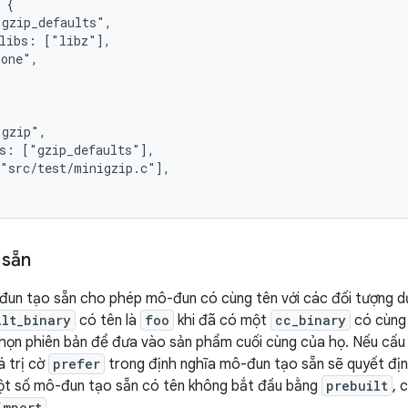
 {

gzip_defaults",

libs: ["libz"],

one",

gzip",

s: ["gzip_defaults"],

"src/test/minigzip.c"],

 sẵn
đun tạo sẵn cho phép mô-đun có cùng tên với các đối tượng dự
ilt_binary
có tên là
foo
khi đã có một
cc_binary
có cùng 
 chọn phiên bản để đưa vào sản phẩm cuối cùng của họ. Nếu cấu
á trị cờ
prefer
trong định nghĩa mô-đun tạo sẵn sẽ quyết địn
một số mô-đun tạo sẵn có tên không bắt đầu bằng
prebuilt
, 
import