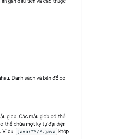
lần gán đầu tiên và các thuộc
 nhau. Danh sách và bản đồ có
mẫu glob. Các mẫu glob có thể
ó thể chứa một ký tự đại diện
 Ví dụ:
java/**/*.java
khớp