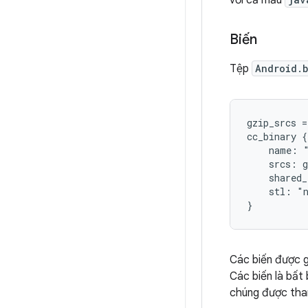
với cả mẫu
Biến
Tệp
Android.
gzip_srcs =
cc_binary {

    name: "
    srcs: g
    shared_
    stl: "n
Các biến được g
Các biến là bất
chúng được tha