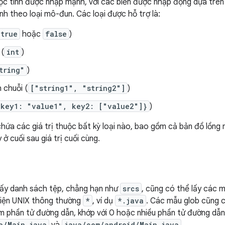
ộc tính được nhập mạnh, với các biến được nhập động dựa trên 
nh theo loại mô-đun. Các loại được hỗ trợ là:
true
hoặc
false
)
 (
int
)
tring"
)
 chuỗi (
["string1", "string2"]
)
{key1: "value1", key2: ["value2"]}
)
hứa các giá trị thuộc bất kỳ loại nào, bao gồm cả bản đồ lồng
ở cuối sau giá trị cuối cùng.
lấy danh sách tệp, chẳng hạn như
srcs
, cũng có thể lấy các 
diện UNIX thông thường
*
, ví dụ
*.java
. Các mẫu glob cũng c
m phần tử đường dẫn, khớp với 0 hoặc nhiều phần tử đường dẫn.
a/Main.java
java/com/android/Main.java