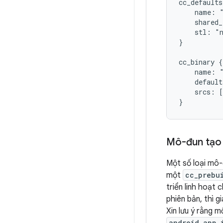
cc_defaults
    name: "
    shared_
    stl: "n
}

cc_binary {

    name: "
    default
    srcs: [
Mô-đun tạo
Một số loại mô-
một
cc_prebu
triển linh hoạt
phiên bản, thì gi
Xin lưu ý rằng 
android_app_