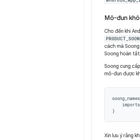
Mô-đun khôn
Cho đến khi And
PRODUCT_SOON
cách mà Soong 
Soong hoàn tất, 
Soong cung cấp 
mô-đun được kha
soong_names
    imports
Xin lưu ý rằng 