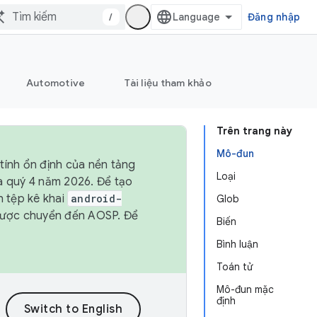
/
Đăng nhập
Automotive
Tài liệu tham khảo
Trên trang này
Mô-đun
tính ổn định của nền tảng
Loại
và quý 4 năm 2026. Để tạo
h tệp kê khai
android-
Glob
được chuyển đến AOSP. Để
Biến
Bình luận
Toán tử
Mô-đun mặc
định