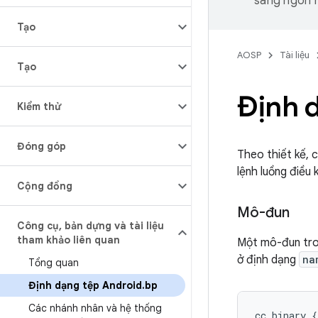
sang ngôn n
Tạo
AOSP
Tài liệu
Tạo
Định 
Kiểm thử
Đóng góp
Theo thiết kế, 
lệnh luồng điều 
Cộng đồng
Mô-đun
Công cụ
,
bản dựng và tài liệu
tham khảo liên quan
Một mô-đun tr
ở định dạng
na
Tổng quan
Định dạng tệp Android
.
bp
Các nhánh nhân và hệ thống
cc_binary {
