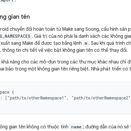
.
g gian tên
roid chuyển đổi hoàn toàn từ Make sang Soong, cấu hình sản ph
G_NAMESPACES
. Giá trị của nó phải là danh sách các không g
xuất sang Make để được tạo bằng lệnh
m
. Sau khi quá trình 
thông tin chi tiết về việc bật không gian tên có thể thay đổi.
khả năng cho các mô-đun trong các thư mục khác nhau chỉ địn
i báo trong một không gian tên riêng biệt. Nhà phát triển có t
pace {

: ["path/to/otherNamespace1", "path/to/otherNamespace2"]
không gian tên không có thuộc tính
name
; đường dẫn của nó sẽ 