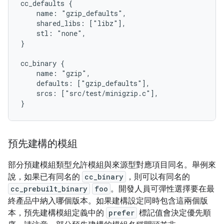
cc_defaults {

    name: "gzip_defaults",

    shared_libs: ["libz"],

    stl: "none",

}

cc_binary {

    name: "gzip",

    defaults: ["gzip_defaults"],

    srcs: ["src/test/minigzip.c"],

預先建構的模組
部分預建模組類型允許模組與來源型對應項目同名。舉例來
說，如果已有同名的
cc_binary
，則可以有同名的
cc_prebuilt_binary
foo
。開發人員可彈性選擇要在最
終產品中納入哪個版本。如果建構設定同時包含這兩個版
本，預先建構模組定義中的
prefer
標記值會決定優先順