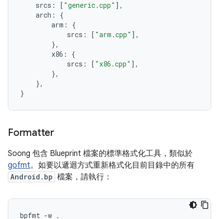
srcs
:
[
"generic.cpp"
],
arch
:
{
arm
:
{
srcs
:
[
"arm.cpp"
],
},
x86
:
{
srcs
:
[
"x86.cpp"
],
},
},
}
Formatter
Soong 包含 Blueprint 檔案的標準格式化工具，類似於
gofmt
。如要以遞迴方式重新格式化目前目錄中的所有
Android.bp
檔案，請執行：