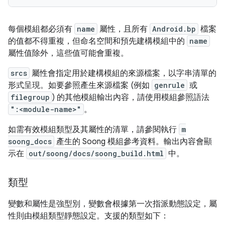
每個模組都必須有
name
屬性，且所有
Android.bp
檔案
的值都不得重複，但命名空間和預先建構模組中的
name
屬性值除外，這些值可能會重複。
srcs
屬性會指定用於建構模組的來源檔案，以字串清單的
形式呈現。如要參照產生來源檔案 (例如
genrule
或
filegroup
) 的其他模組輸出內容，請使用模組參照語法
":<module-name>"
。
如需有效模組類型及其屬性的清單，請參閱執行
m
soong_docs
產生的 Soong 模組參考資料。輸出內容會顯
示在
out/soong/docs/soong_build.html
中。
類型
變數和屬性是強型別，變數會根據第一次指派動態設定，屬
性則由模組類型靜態設定。支援的類型如下：