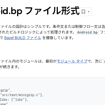
id
.
bp ファイル形式
ァイルの設計はシンプルです。条件文または制御フロー文は含
述されたビルドロジックによって処理されます。
Android.bp
フ
囲で
Bazel BUILD ファイル
を模倣しています。
ァイル内のモジュールは、最初が
モジュール タイプ
で、次に
が続きます。
gzip",

"src/test/minigzip.c"],

libs: ["libz"],

one",
