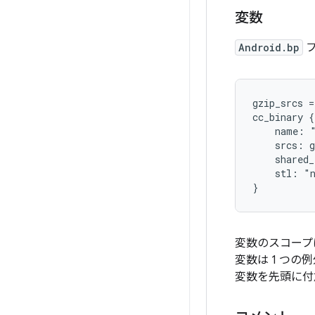
変数
Android.bp
フ
gzip_srcs =
cc_binary {

    name: "
    srcs: g
    shared_
    stl: "n
変数のスコープ
変数は 1 つ
変数を先頭に付