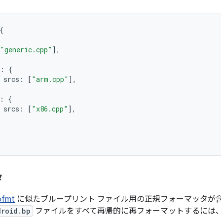
{
"generic.cpp"
],
:
{
srcs
:
[
"arm.cpp"
],
:
{
srcs
:
[
"x86.cpp"
],
タ
ofmt
に似たブループリント ファイル用の正規フォーマッタが
droid.bp
ファイルをすべて再帰的に再フォーマットするには