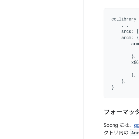
cc_library
...
srcs
:
[
arch
:
{
arm
},
x86
},
},
}
フォーマッ
Soong には、
g
クトリ内の
An