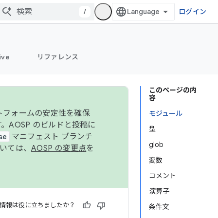
/
ログイン
ive
リファレンス
このページの内
容
ットフォームの安定性を確保
モジュール
す。AOSP のビルドと投稿に
型
se
マニフェスト ブランチ
glob
ついては、
AOSP の変更点
を
変数
コメント
演算子
情報は役に立ちましたか？
条件文