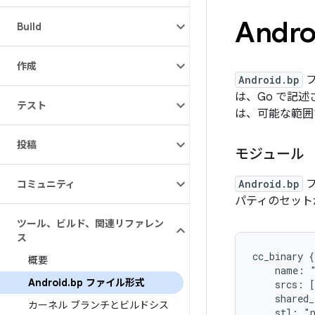
Andro
Build
作成
Android.bp
フ
は、Go で記
テスト
は、可能な範
投稿
モジュール
Android.bp
フ
コミュニティ
パティのセット
ツール、ビルド、関連リファレン
ス
cc_binary {

概要
    name: "
Android
.
bp ファイル形式
    srcs: [
    shared_
カーネル ブランチとビルドシス
    stl: "n