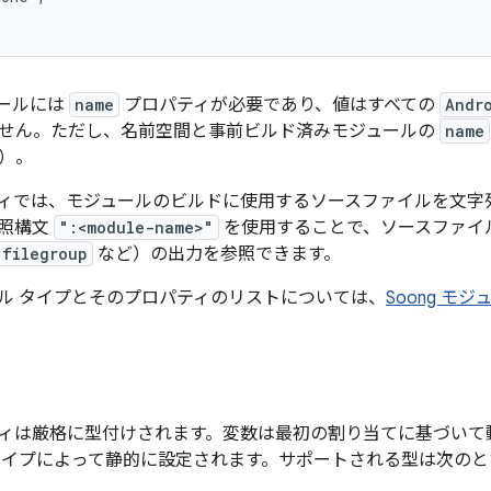
ールには
name
プロパティが必要であり、値はすべての
Andr
せん。ただし、名前空間と事前ビルド済みモジュールの
name
）。
ィでは、モジュールのビルドに使用するソースファイルを文字
参照構文
":<module-name>"
を使用することで、ソースファイ
filegroup
など）の出力を参照できます。
ル タイプとそのプロパティのリストについては、
Soong モ
ィは厳格に型付けされます。変数は最初の割り当てに基づいて
タイプによって静的に設定されます。サポートされる型は次のと