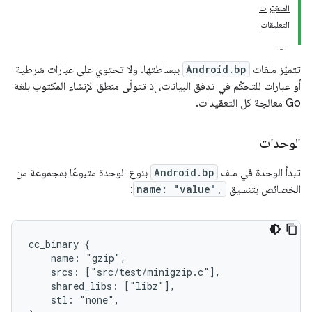
المتغيّرات
التعليقات
تتميّز ملفات
Android.bp
ببساطتها. ولا تحتوي على عبارات شرطية
أو عبارات للتحكّم في تدفق البيانات، إذ تتولّى منطق الإنشاء المكتوب بلغة
Go معالجة كل التعقيدات.
الوحدات
تبدأ الوحدة في ملف
Android.bp
بنوع الوحدة متبوعًا بمجموعة من
الخصائص بتنسيق
name: "value",
:
cc_binary {

    name: "gzip",

    srcs: ["src/test/minigzip.c"],

    shared_libs: ["libz"],

    stl: "none",
