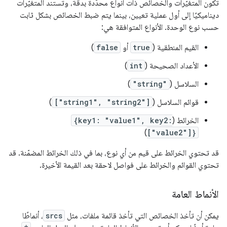
تكون المتغيّرات والخصائص ذات أنواع محدّدة بدقة، وتستند المتغيّرات
ديناميكيًا إلى أول عملية تعيين، بينما يتم ضبط الخصائص بشكل ثابت
حسب نوع الوحدة. الأنواع المتوافقة هي:
القيم المنطقية (
true
أو
false
)
الأعداد الصحيحة (
int
)
السلاسل (
"string"
)
قوائم السلاسل (
["string1", "string2"]
)
الخرائط (
{key1: "value1", key2:
)
["value2"]}
قد تحتوي الخرائط على قيم من أي نوع، بما في ذلك الخرائط المضمّنة. قد
تحتوي القوائم والخرائط على فواصل لاحقة بعد القيمة الأخيرة.
الأنماط العامة
يمكن أن تأخذ الخصائص التي تأخذ قائمة ملفات، مثل
srcs
، أنماطًا