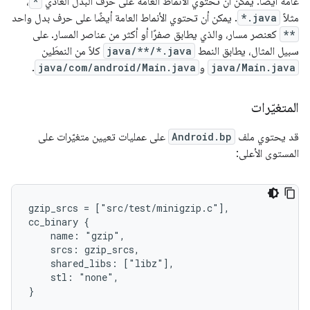
عامة أيضًا. يمكن أن تحتوي الأنماط العامة على حرف البدل العادي
*
،
مثلاً
*.java
. يمكن أن تحتوي الأنماط العامة أيضًا على حرف بدل واحد
**
كعنصر مسار، والذي يطابق صفرًا أو أكثر من عناصر المسار. على
سبيل المثال، يطابق النمط
java/**/*.java
كلاً من النمطَين
java/Main.java
و
java/com/android/Main.java
.
المتغيّرات
قد يحتوي ملف
Android.bp
على عمليات تعيين متغيّرات على
المستوى الأعلى:
gzip_srcs = ["src/test/minigzip.c"],

cc_binary {

    name: "gzip",

    srcs: gzip_srcs,

    shared_libs: ["libz"],

    stl: "none",
