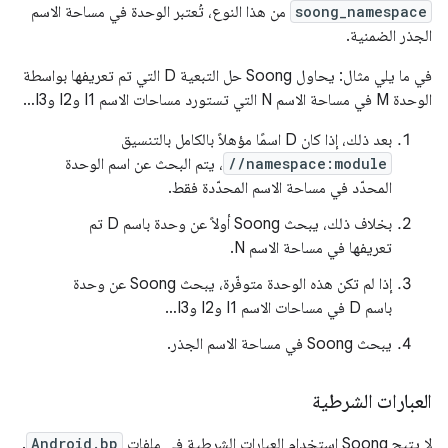
soong_namespace
من هذا النوع، تُعتبر الوحدة في مساحة الاسم
الجذر الضمنية.
في ما يلي مثال: يحاول Soong حل التبعية D التي تم تعريفها بواسطة
الوحدة M في مساحة الاسم N التي تستورد مساحات الاسم I1 وI2 وI3…
بعد ذلك، إذا كان D اسمًا مؤهلاً بالكامل بالتنسيق
//namespace:module
، يتم البحث عن اسم الوحدة
المحدّد في مساحة الاسم المحدّدة فقط.
بخلاف ذلك، يبحث Soong أولاً عن وحدة باسم D تم
تعريفها في مساحة الاسم N.
إذا لم تكن هذه الوحدة متوفّرة، يبحث Soong عن وحدة
باسم D في مساحات الاسم I1 وI2 وI3…
يبحث Soong في مساحة الاسم الجذر.
العبارات الشرطية
لا يتيح Soong استخدام العبارات الشرطية في ملفات
Android.bp
.