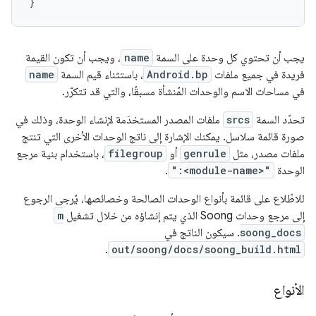
يجب أن تحتوي كل وحدة على السمة
name
، ويجب أن تكون القيمة
فريدة في جميع ملفات
Android.bp
، باستثناء قيم السمة
name
في مساحات الاسم والوحدات المُنشأة مسبقًا، والتي قد تتكرّر.
تحدّد السمة
srcs
ملفات المصدر المستخدَمة لإنشاء الوحدة، وذلك في
صورة قائمة سلاسل. يمكنك الإشارة إلى ناتج الوحدات الأخرى التي تنتج
ملفات مصدر، مثل
genrule
أو
filegroup
، باستخدام بنية مرجع
الوحدة
":<module-name>"
.
للاطّلاع على قائمة بأنواع الوحدات الصالحة وخصائصها، يُرجى الرجوع
إلى مرجع وحدات Soong الذي يتم إنشاؤه من خلال تشغيل
m
soong_docs
. سيكون الناتج في
.
out/soong/docs/soong_build.html
الأنواع