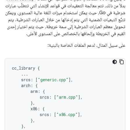
بدلاً من ذلك، تتم معالجة التعقيدات في قواعد الإنشاء التي تتطلّب عبارات
شرطية في Go، حيث يمكن استخدام ميزات اللغة عالية المستوى، ويمكن
تتبُّع التبعيات الضمنية التي يتم إدخالها من خلال العبارات الشرطية. يتم
تحويل معظم العبارات الشرطية إلى سمة خريطة، حيث يتم اختيار إحدى
القيم في الخريطة وإلحاقها بالخصائص على المستوى الأعلى.
على سبيل المثال، لدعم الملفات الخاصة بالبنية:
cc_library
{
...
srcs
:
[
"generic.cpp"
],
arch
:
{
arm
:
{
srcs
:
[
"arm.cpp"
],
},
x86
:
{
srcs
:
[
"x86.cpp"
],
},
},