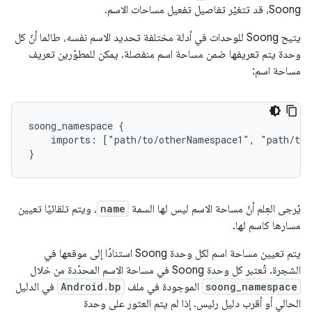
Soong، قد تتغيّر تفاصيل تفعيل مساحات الاسم.
يتيح Soong للوحدات في أدلة مختلفة تحديد الاسم نفسه، طالما أنّ كل
وحدة يتم تعريفها ضمن مساحة اسم منفصلة. يمكن للمطوّرين تعريف
مساحة اسم:
soong_namespace {

    imports: ["path/to/otherNamespace1", "path/to/
يُرجى العِلم أنّ مساحة الاسم ليس لها السمة
name
، ويتم تلقائيًا تعيين
مسارها كاسم لها.
يتم تعيين مساحة اسم لكل وحدة Soong استنادًا إلى موقعها في
الشجرة. تُعتبر كل وحدة Soong في مساحة الاسم المحدّدة من خلال
soong_namespace
الموجودة في ملف
Android.bp
في الدليل
الحالي أو أقرب دليل رئيس. إذا لم يتم العثور على وحدة