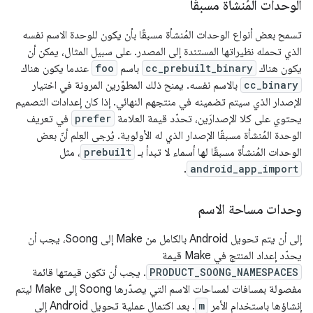
الوحدات المُنشأة مسبقًا
تسمح بعض أنواع الوحدات المُنشأة مسبقًا بأن يكون للوحدة الاسم نفسه
الذي تحمله نظيراتها المستندة إلى المصدر. على سبيل المثال، يمكن أن
يكون هناك
cc_prebuilt_binary
باسم
foo
عندما يكون هناك
cc_binary
بالاسم نفسه. يمنح ذلك المطوّرين المرونة في اختيار
الإصدار الذي سيتم تضمينه في منتجهم النهائي. إذا كان إعدادات التصميم
يحتوي على كلا الإصدارَين، تحدّد قيمة العلامة
prefer
في تعريف
الوحدة المُنشأة مسبقًا الإصدار الذي له الأولوية. يُرجى العِلم أنّ بعض
الوحدات المُنشأة مسبقًا لها أسماء لا تبدأ بـ
prebuilt
، مثل
.
android_app_import
وحدات مساحة الاسم
إلى أن يتم تحويل Android بالكامل من Make إلى Soong، يجب أن
يحدّد إعداد المنتج في Make قيمة
PRODUCT_SOONG_NAMESPACES
. يجب أن تكون قيمتها قائمة
مفصولة بمسافات لمساحات الاسم التي يصدّرها Soong إلى Make ليتم
إنشاؤها باستخدام الأمر
m
. بعد اكتمال عملية تحويل Android إلى