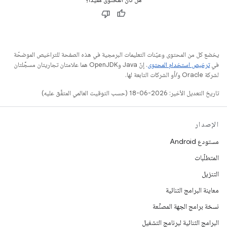
يخضع كل من المحتوى وعيّنات التعليمات البرمجية في هذه الصفحة للتراخيص الموضحّة
في
ترخيص استخدام المحتوى
. إنّ Java وOpenJDK هما علامتان تجاريتان مسجَّلتان
لشركة Oracle و/أو الشركات التابعة لها.
تاريخ التعديل الأخير: 2026-06-18 (حسب التوقيت العالمي المتفَّق عليه)
الإصدار
مستودع Android
المتطلّبات
التنزيل
معاينة البرامج الثنائية
نسخة برامج الجهة المصنِّعة
البرامج الثنائية لبرنامج التشغيل