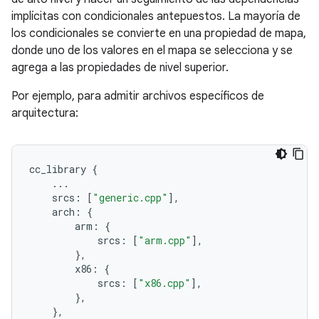
implícitas con condicionales antepuestos. La mayoría de
los condicionales se convierte en una propiedad de mapa,
donde uno de los valores en el mapa se selecciona y se
agrega a las propiedades de nivel superior.
Por ejemplo, para admitir archivos específicos de
arquitectura:
cc_library
{
...
srcs
:
[
"generic.cpp"
],
arch
:
{
arm
:
{
srcs
:
[
"arm.cpp"
],
},
x86
:
{
srcs
:
[
"x86.cpp"
],
},
},