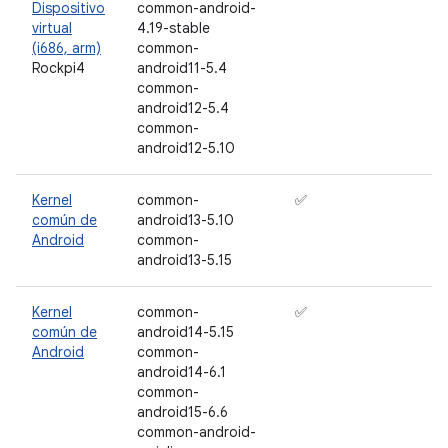
Dispositivo
common-android-
virtual
4.19-stable
(i686, arm)
common-
Rockpi4
android11-5.4
common-
android12-5.4
common-
android12-5.10
Kernel
common-
✅
común de
android13-5.10
Android
common-
android13-5.15
Kernel
common-
✅
común de
android14-5.15
Android
common-
android14-6.1
common-
android15-6.6
common-android-