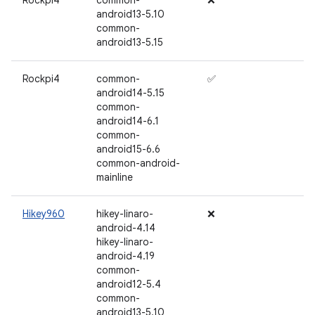
Rockpi4
common-
❌
android13-5.10
common-
android13-5.15
Rockpi4
common-
✅
android14-5.15
common-
android14-6.1
common-
android15-6.6
common-android-
mainline
Hikey960
hikey-linaro-
❌
android-4.14
hikey-linaro-
android-4.19
common-
android12-5.4
common-
android13-5.10