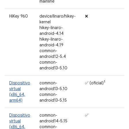
mainline
HiKey 960
device/linaro/hikey-
❌
kernel
hikey-linaro-
android-4.14
hikey-linaro-
android-4.19
common-
android12-5.4
common-
android13-5.10
1
Dispositivo
common-
✅ (oficial)
virtual
android13-5.10
(x86_64,
common-
arm64)
android13-5.15
Dispositivo
common-
✅
virtual
android14-5.15
(x86_64,
common-