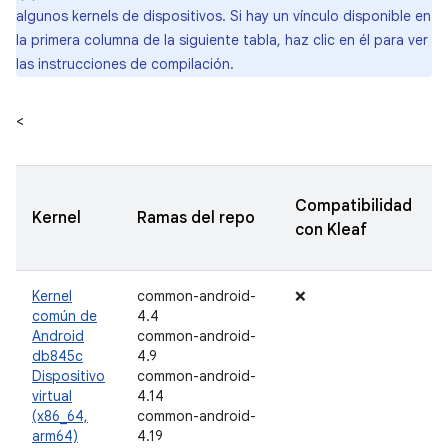
algunos kernels de dispositivos. Si hay un vínculo disponible en
la primera columna de la siguiente tabla, haz clic en él para ver
las instrucciones de compilación.
<
Compatibilidad
Kernel
Ramas del repo
con Kleaf
Kernel
common-android-
❌
común de
4.4
Android
common-android-
db845c
4.9
Dispositivo
common-android-
virtual
4.14
(x86_64,
common-android-
arm64)
4.19