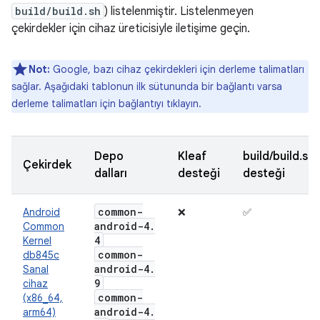
build/build.sh
) listelenmiştir. Listelenmeyen
çekirdekler için cihaz üreticisiyle iletişime geçin.
Not:
Google, bazı cihaz çekirdekleri için derleme talimatları
sağlar. Aşağıdaki tablonun ilk sütununda bir bağlantı varsa
derleme talimatları için bağlantıyı tıklayın.
Depo
Kleaf
build/build.sh
Çekirdek
dalları
desteği
desteği
common-
Android
❌
✅
android-4
.
Common
4
Kernel
common-
db845c
android-4
.
Sanal
9
cihaz
common-
(x86_64,
android-4
.
arm64)