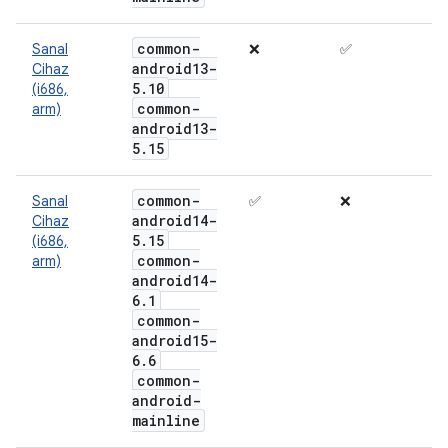
common-
Sanal
❌
✅
android13-
Cihaz
5
.
10
(i686,
common-
arm)
android13-
5
.
15
common-
Sanal
✅
❌
android14-
Cihaz
5
.
15
(i686,
common-
arm)
android14-
6
.
1
common-
android15-
6
.
6
common-
android-
mainline