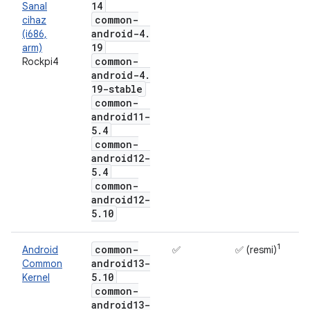
14
Sanal
common-
cihaz
android-4
.
(i686,
19
arm)
common-
Rockpi4
android-4
.
19-stable
common-
android11-
5
.
4
common-
android12-
5
.
4
common-
android12-
5
.
10
1
common-
Android
✅
✅ (resmi)
android13-
Common
5
.
10
Kernel
common-
android13-