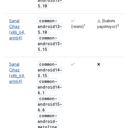
android13-
5
.
10
common-
Sanal
✅
⚠️ (bakımı
1
2
android13-
Cihaz
(resmi)
yapılmıyor)
5
.
10
(x86_64,
common-
arm64)
android13-
5
.
15
common-
Sanal
✅
❌
android14-
Cihaz
5
.
15
(x86_64,
common-
arm64)
android14-
6
.
1
common-
android15-
6
.
6
common-
android-
mainline