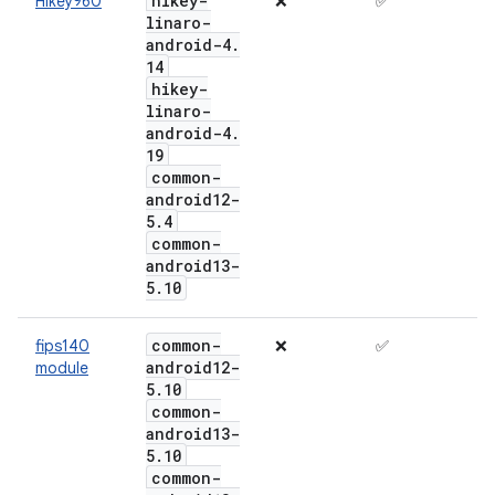
hikey-
Hikey960
❌
✅
linaro-
android-4
.
14
hikey-
linaro-
android-4
.
19
common-
android12-
5
.
4
common-
android13-
5
.
10
common-
fips140
❌
✅
android12-
module
5
.
10
common-
android13-
5
.
10
common-