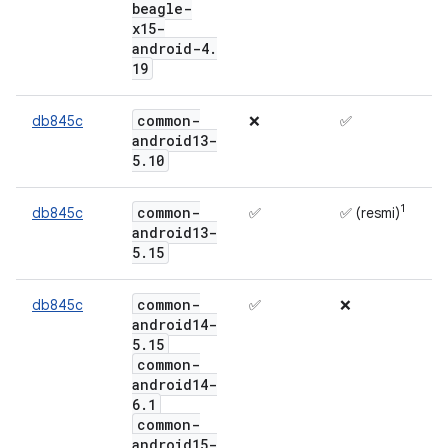
beagle-
x15-
android-4
.
19
common-
db845c
❌
✅
android13-
5
.
10
1
common-
db845c
✅
✅ (resmi)
android13-
5
.
15
common-
db845c
✅
❌
android14-
5
.
15
common-
android14-
6
.
1
common-
android15-