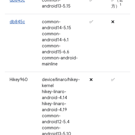
db845c
common-
✅
✅（官
1
android13-5.15
方）
db845c
common-
✅
❌
android14-5.15
common-
android14-6.1
common-
android15-6.6
common-android-
mainline
Hikey960
device/linaro/hikey-
❌
✅
kernel
hikey-linaro-
android-4.14
hikey-linaro-
android-4.19
common-
android12-5.4
common-
android13-5.10