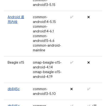
common-
android13-5.15
Android 通
common-
✅
❌
用内核
android14-5.15
common-
android14-6.1
common-
android15-6.6
common-android-
mainline
Beagle x15
omap-beagle-x15-
✅
❌
android-4.14
omap-beagle-x15-
android-4.19
db845c
common-
❌
✅
android13-5.10