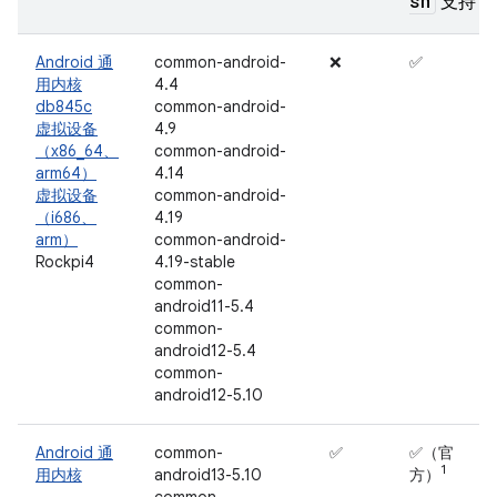
sh
支持
Android 通
common-android-
❌
✅
用内核
4.4
db845c
common-android-
虚拟设备
4.9
（x86_64、
common-android-
arm64）
4.14
虚拟设备
common-android-
（i686、
4.19
arm）
common-android-
Rockpi4
4.19-stable
common-
android11-5.4
common-
android12-5.4
common-
android12-5.10
Android 通
common-
✅
✅（官
1
用内核
android13-5.10
方）