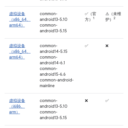
虚拟设备
common-
✅（官
⚠️（未维
1
2
（x86_64、
android13-5.10
方）
护）
arm64）
common-
android13-5.15
虚拟设备
common-
✅
❌
（x86_64、
android14-5.15
arm64）
common-
android14-6.1
common-
android15-6.6
common-android-
mainline
虚拟设备
common-
❌
✅
（i686、
android13-5.10
arm）
common-
android13-5.15