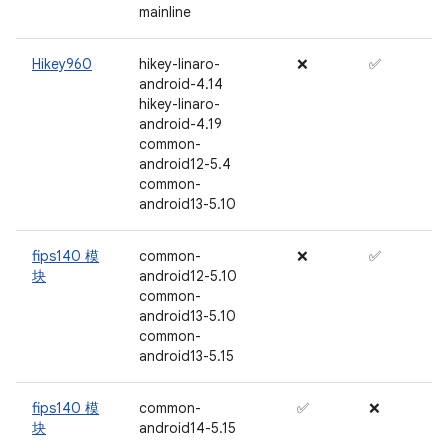
mainline
Hikey960
hikey-linaro-
❌
✅
android-4.14
hikey-linaro-
android-4.19
common-
android12-5.4
common-
android13-5.10
fips140 模
common-
❌
✅
块
android12-5.10
common-
android13-5.10
common-
android13-5.15
fips140 模
common-
✅
❌
块
android14-5.15