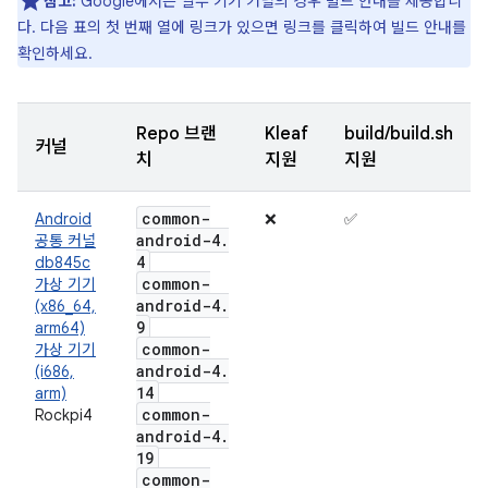
참고:
Google에서는 일부 기기 커널의 경우 빌드 안내를 제공합니
다. 다음 표의 첫 번째 열에 링크가 있으면 링크를 클릭하여 빌드 안내를
확인하세요.
Repo 브랜
Kleaf
build/build.sh
커널
치
지원
지원
common-
Android
❌
✅
android-4
.
공통 커널
4
db845c
common-
가상 기기
android-4
.
(x86_64,
9
arm64)
common-
가상 기기
android-4
.
(i686,
14
arm)
common-
Rockpi4
android-4
.
19
common-