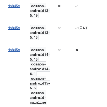
common-
db845c
❌
✅
android13-
5
.
10
1
common-
db845c
✅
✅(공식)
android13-
5
.
15
common-
db845c
✅
❌
android14-
5
.
15
common-
android14-
6
.
1
common-
android15-
6
.
6
common-
android-
mainline