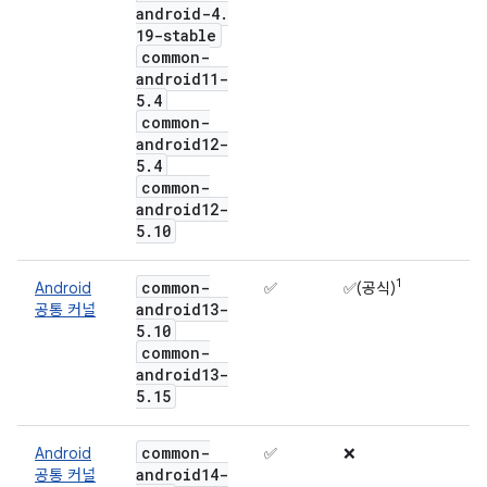
android-4
.
19-stable
common-
android11-
5
.
4
common-
android12-
5
.
4
common-
android12-
5
.
10
1
common-
Android
✅
✅(공식)
android13-
공통 커널
5
.
10
common-
android13-
5
.
15
common-
Android
✅
❌
android14-
공통 커널