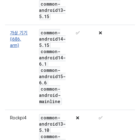
common-
android13-
5
.
15
common-
가상 기기
✅
❌
android14-
(i686,
5
.
15
arm)
common-
android14-
6
.
1
common-
android15-
6
.
6
common-
android-
mainline
common-
Rockpi4
❌
✅
android13-
5
.
10
common-