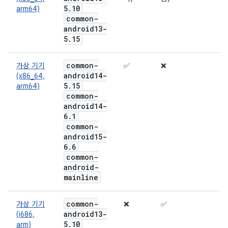
5
.
10
arm64)
common-
android13-
5
.
15
common-
가상 기기
✅
❌
android14-
(x86_64,
5
.
15
arm64)
common-
android14-
6
.
1
common-
android15-
6
.
6
common-
android-
mainline
common-
가상 기기
❌
✅
android13-
(i686,
5
.
10
arm)