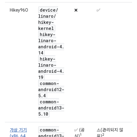
device
/
Hikey960
❌
✅
linaro
/
hikey-
kernel
hikey-
linaro-
android-4
.
14
hikey-
linaro-
android-4
.
19
common-
android12-
5
.
4
common-
android13-
5
.
10
common-
가상 기기
✅ (공
⚠️(관리되지 않
1
2
android13-
(x86_64,
식)
음)