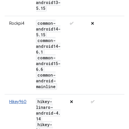
android13-
5
.
15
common-
Rockpi4
✅
❌
android14-
5
.
15
common-
android14-
6
.
1
common-
android15-
6
.
6
common-
android-
mainline
hikey-
Hikey960
❌
✅
linaro-
android-4
.
14
hikey-