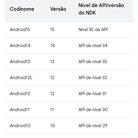
Nível de API/versão
Codinome
Versão
do NDK
Android15
15
Nível 35 da API
Android14
14
API de nível 34
Android13
13
API de nível 33
Android12L
12
API de nível 32
Android12
12
API de nível 31
Android11
11
API de nível 30
Android10
10
API de nível 29