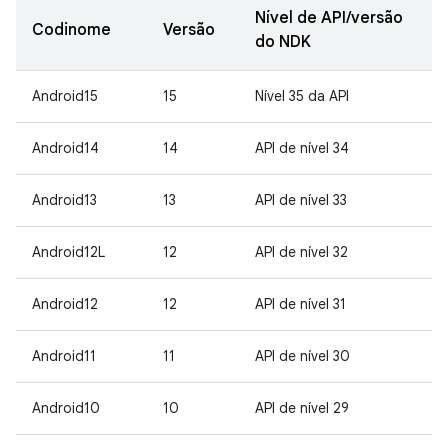
Nível de API/versão
Codinome
Versão
do NDK
Android15
15
Nível 35 da API
Android14
14
API de nível 34
Android13
13
API de nível 33
Android12L
12
API de nível 32
Android12
12
API de nível 31
Android11
11
API de nível 30
Android10
10
API de nível 29