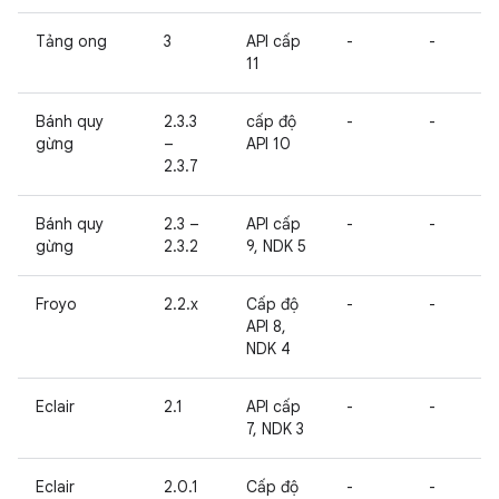
Tảng ong
3
API cấp
-
-
11
Bánh quy
2.3.3
cấp độ
-
-
gừng
–
API 10
2.3.7
Bánh quy
2.3 –
API cấp
-
-
gừng
2.3.2
9, NDK 5
Froyo
2.2.x
Cấp độ
-
-
API 8,
NDK 4
Eclair
2.1
API cấp
-
-
7, NDK 3
Eclair
2.0.1
Cấp độ
-
-