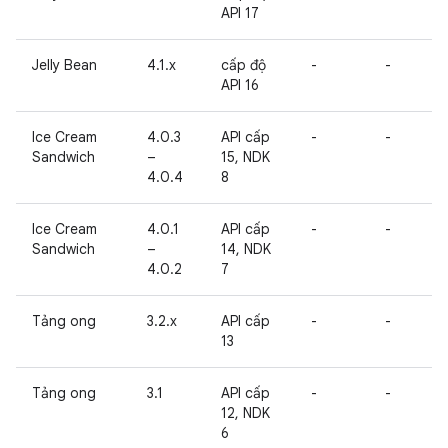
API 17
Jelly Bean
4.1.x
cấp độ
-
-
API 16
Ice Cream
4.0.3
API cấp
-
-
Sandwich
–
15, NDK
4.0.4
8
Ice Cream
4.0.1
API cấp
-
-
Sandwich
–
14, NDK
4.0.2
7
Tảng ong
3.2.x
API cấp
-
-
13
Tảng ong
3.1
API cấp
-
-
12, NDK
6