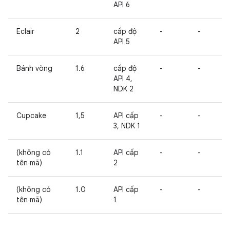
API 6
Eclair
2
cấp độ
-
-
API 5
Bánh vòng
1.6
cấp độ
-
-
API 4,
NDK 2
Cupcake
1,5
API cấp
-
-
3, NDK 1
(không có
1.1
API cấp
-
-
tên mã)
2
(không có
1.0
API cấp
-
-
tên mã)
1