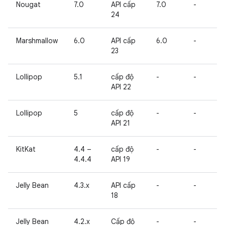
Nougat
7.0
API cấp
7.0
-
24
Marshmallow
6.0
API cấp
6.0
-
23
Lollipop
5.1
cấp độ
-
-
API 22
Lollipop
5
cấp độ
-
-
API 21
KitKat
4.4 –
cấp độ
-
-
4.4.4
API 19
Jelly Bean
4.3.x
API cấp
-
-
18
Jelly Bean
4.2.x
Cấp độ
-
-