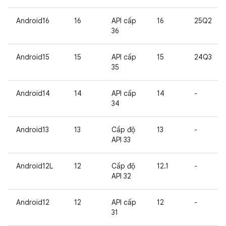
Android16
16
API cấp
16
25Q2
36
Android15
15
API cấp
15
24Q3
35
Android14
14
API cấp
14
-
34
Android13
13
Cấp độ
13
-
API 33
Android12L
12
Cấp độ
12.1
-
API 32
Android12
12
API cấp
12
-
31