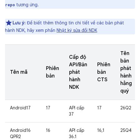
tương ứng.
repo
Lưu ý:
Để biết thêm thông tin chi tiết về các bản phát
hành NDK, hãy xem phần
Nhật ký sửa đổi NDK
Tên
Cấp độ
bản
API/Bản
Phiên
Phiên
phát
Tên mã
phát
bản
bản
hành
hành
CTS
hằng
NDK
quý
Android17
17
API cấp
17
26Q2
37
Android16
16
API cấp
16,1
25Q4
QPR2
36.1