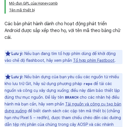
Mô-đun GPL của Honeycomb
Tên mã thiết bị
Các bản phát hành dành cho hoạt động phát triển
Android được sắp xếp theo họ, với tên mã theo bảng chữ
cái.
Lưu ý:
Nếu bạn đang tìm tổ hợp phím dùng để khởi động
vào chế độ flashboot, hãy xem phần
Tổ hợp phím Fastboot
.
Lưu ý:
Nếu bản dựng của bạn yêu cầu các nguồn từ nhiều
kho lưu trữ Git, hãy sử dụng phương pháp
để tải các
repo
nguồn và công cụ xây dựng xuống; điều này đảm bảo thiết lập
đúng thư mục nguồn. Để lấy tên
cho các nhân hệ điều
BRANCH
hành mà bạn cần, hãy xem phần
Tải nguồn và công cụ tạo bản
dựng xuống
để biết danh sách các cặp tên mã thiết bị (chẳng
hạn như Pixel 5 – redfin), được tham chiếu chéo đến các đường
dẫn tệp nhị phân của chúng trong cây AOSP và các nhánh