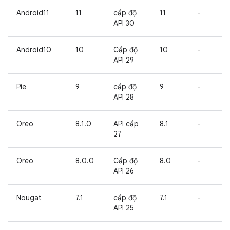
Android11
11
cấp độ
11
-
API 30
Android10
10
Cấp độ
10
-
API 29
Pie
9
cấp độ
9
-
API 28
Oreo
8.1.0
API cấp
8.1
-
27
Oreo
8.0.0
Cấp độ
8.0
-
API 26
Nougat
7.1
cấp độ
7.1
-
API 25